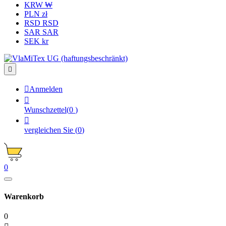
KRW ₩
PLN zł
RSD RSD
SAR SAR
SEK kr


Anmelden

Wunschzettel
(
0
)

vergleichen Sie
(
0
)
0
Warenkorb
0