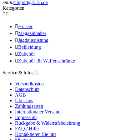
email
support@5-56.de
Kategorien



Holster

Magazinhalter

Jagdausrüstung

Bekleidung

Zubehör

Zubehör für Waffenschränke
Service & Infos


Versandkosten
Datenschutz
AGB
Über uns
Zahlungsarten
Internationaler Versand
Impressum
Rückgabe & Widerrufsbelehrung
FAQ / Hilfe
Kontaktieren Sie uns
Sitemap