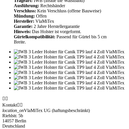
Trageart:
IWB (Inside the Waistband)
Ausführung:
Rechtshänder
Verschluss:
Kein Verschluss (offene Bauweise)
Mündung:
Offen
Hersteller:
VlaMiTex
Garantie:
2 Jahre Herstellergarantie
Hinweis:
Das Holster ist vorgeformt.
Gürtelkompatibilität:
Passend für Gürtel bis 5 cm
Breite.


Kontakt


location_on
VlaMiTex UG (haftungsbeschränkt)
Riehlstr. 5b
14057 Berlin
Deutschland