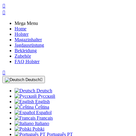


Mega Menu
Home
Holster
Magazinhalter
Jagdausrüstung
Bekleidung
Zubehör
FAQ Holster

Deutsch

Deutsch
Русский
English
Čeština
Español
Français
Italiano
Polski
Português PT