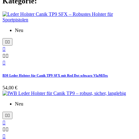
Kategorie:
Neu






B30 Leder Holster für Canik TP9 SFX mit Red Dot schwarz VlaMiTex
54,00 €
Neu





