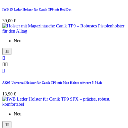
IWB 15 Leder Holster für Canik TP9 mit Red Dot
39,00 €
Neu






AK05 Universal Holster für Canik TP9 mit Mag Halter schwarz 5-56.de
13,90 €
Neu

