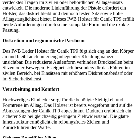
verdecktes Tragen im zivilen oder behördlichen Alltagseinsatz
entwickelt. Die moderne Linienführung der Pistole erfordert ein
Holster, das diskret bleibt und dennoch festen Sitz sowie hohe
Alltagstauglichkeit bietet. Dieses IWB Holster für Canik TP9 erfüllt
beide Anforderungen durch seine kompakte Form und die exakte
Passung.
Diskretion und ergonomische Passform
Das IWB Leder Holster für Canik TP9 fügt sich eng an den Körper
an und bleibt auch unter enganliegender Kleidung nahezu
unsichtbar. Die reduzierte Außenform verhindert Druckstellen beim
Sitzen oder Bewegen. Es eignet sich besonders für das Führen im
zivilen Bereich, bei Einsätzen mit erhöhtem Diskretionsbedarf oder
im Sicherheitsdienst.
Verarbeitung und Komfort
Hochwertiges Rindleder sorgt für die benötigte Steifigkeit und
Formtreue im Alltag. Das Holster ist bereits vorgeformt und auf die
Abmessungen der Canik TP9 abgestimmt. Dadurch ergibt sich ein
sicherer Sitz bei gleichzeitig geringem Ziehwiderstand. Die glatte
Innenstruktur ermöglicht ein reibungsfreies Ziehen und
Zurückführen der Waffe.
Sicherer Zugriff im Alltag