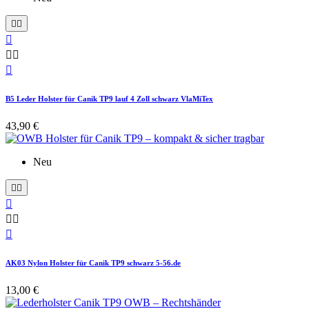






B5 Leder Holster für Canik TP9 lauf 4 Zoll schwarz VlaMiTex
43,90 €
Neu






AK03 Nylon Holster für Canik TP9 schwarz 5-56.de
13,00 €