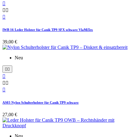




IWB 16 Leder Holster für Canik TP9 SFX schwarz VlaMiTex
39,00 €
Neu






AS03 Nylon Schulterholster für Canik TP9 schwarz
27,00 €
Neu