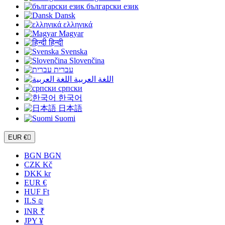
български език
Dansk
ελληνικά
Magyar
हिन्दी
Svenska
Slovenčina
עברית
اللغة العربية
српски
한국어
日本語
Suomi
EUR €

BGN BGN
CZK Kč
DKK kr
EUR €
HUF Ft
ILS ₪
INR ₹
JPY ¥