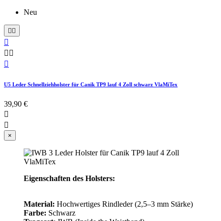
Neu






U5 Leder Schnellziehholster für Canik TP9 lauf 4 Zoll schwarz VlaMiTex
39,90 €


×
Eigenschaften des Holsters:
Material:
Hochwertiges Rindleder (2,5–3 mm Stärke)
Farbe:
Schwarz