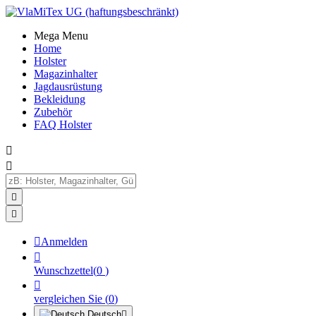
Mega Menu
Home
Holster
Magazinhalter
Jagdausrüstung
Bekleidung
Zubehör
FAQ Holster





Anmelden

Wunschzettel
(
0
)

vergleichen Sie
(
0
)
Deutsch
