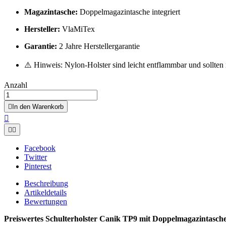
Magazintasche:
Doppelmagazintasche integriert
Hersteller:
VlaMiTex
Garantie:
2 Jahre Herstellergarantie
⚠️ Hinweis: Nylon-Holster sind leicht entflammbar und sollten
Anzahl

In den Warenkorb



Facebook
Twitter
Pinterest
Beschreibung
Artikeldetails
Bewertungen
Preiswertes Schulterholster Canik TP9 mit Doppelmagazintasch