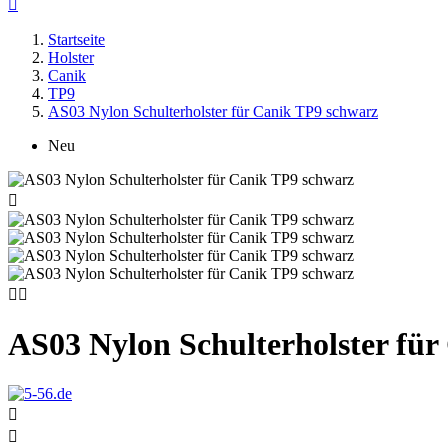

Startseite
Holster
Canik
TP9
AS03 Nylon Schulterholster für Canik TP9 schwarz
Neu



AS03 Nylon Schulterholster fü

