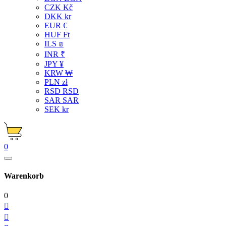
CZK Kč
DKK kr
EUR €
HUF Ft
ILS ₪
INR ₹
JPY ¥
KRW ₩
PLN zł
RSD RSD
SAR SAR
SEK kr
0
Warenkorb
0

