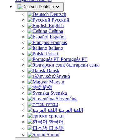

Deutsch
Deutsch
Русский
English
Čeština
Español
Français
Italiano
Polski
Português PT
български език
Dansk
ελληνικά
Magyar
हिन्दी
Svenska
Slovenčina
עברית
اللغة العربية
српски
한국어
日本語
Suomi