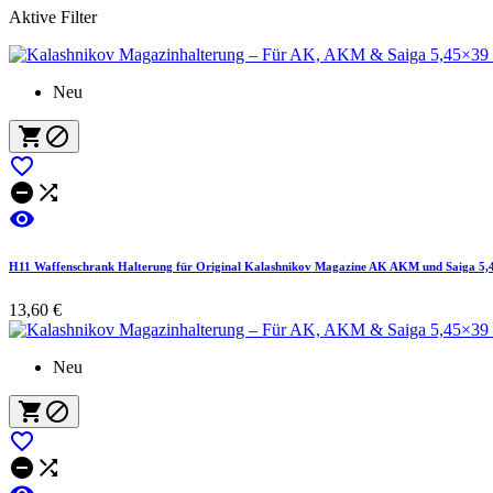
Aktive Filter
Neu






H11 Waffenschrank Halterung für Original Kalashnikov Magazine AK AKM und Saiga 5,4
13,60 €
Neu




