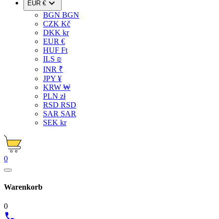

EUR €
BGN BGN
CZK Kč
DKK kr
EUR €
HUF Ft
ILS ₪
INR ₹
JPY ¥
KRW ₩
PLN zł
RSD RSD
SAR SAR
SEK kr
0
Warenkorb
0
