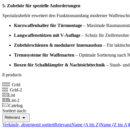
5. Zubehör für spezielle Anforderungen
Spezialzubehör erweitert den Funktionsumfang moderner Waffenschr
Kurzwaffenhalter für Türmontage
– Maximale Raumausnut
Langwaffenstützen mit V-Auflage
– Schutz für Zielfernrohre
Zubehörschienen & modularer Innenausbau
– Für taktisc
Trennsysteme für Waffenarten
– Optimale Sortierung nach N
Boxen für Schalldämpfer & Nachtsichttechnik
– Staub- und 
8 products
Grid
Grid-2
List
List-2
Catelog
Sortiert nach:

Relevanz
Verkäufe, absteigend sortiert
Relevanz
Name (A bis Z)
Name (Z bis A)