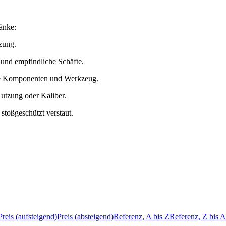
änke:
zung.
 und empfindliche Schäfte.
he Komponenten und Werkzeug.
utzung oder Kaliber.
stoßgeschützt verstaut.
Preis (aufsteigend)
Preis (absteigend)
Referenz, A bis Z
Referenz, Z bis A