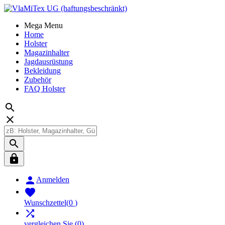
Mega Menu
Home
Holster
Magazinhalter
Jagdausrüstung
Bekleidung
Zubehör
FAQ Holster





Anmelden

Wunschzettel
(
0
)

vergleichen Sie
(
0
)