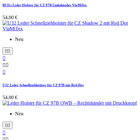
B15Li Leder Holster für CZ 97B Linkshänder VlaMiTex
54,00 €
Neu






U32 Leder Schnellziehholster für CZ 97B mit Red Dot
54,00 €
Neu




