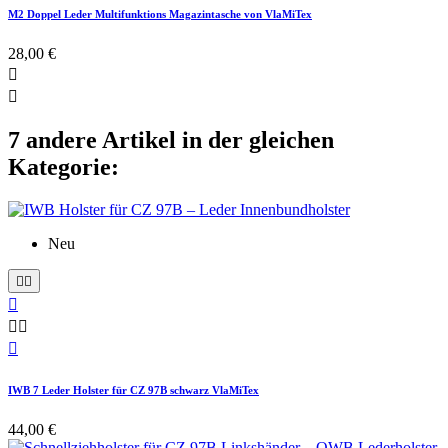
M2 Doppel Leder Multifunktions Magazintasche von VlaMiTex
28,00 €


7 andere Artikel in der gleichen
Kategorie:
Neu






IWB 7 Leder Holster für CZ 97B schwarz VlaMiTex
44,00 €