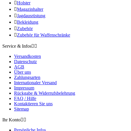

Holster

Magazinhalter

Jagdausrüstung

Bekleidung

Zubehör

Zubehör für Waffenschränke
Service & Infos


Versandkosten
Datenschutz
AGB
Über uns
Zahlungsarten
Internationaler Versand
Impressum
Rückgabe & Widerrufsbelehrung
FAQ / Hilfe
Kontaktieren Sie uns
Sitemap
Ihr Konto


Persönliche Infos