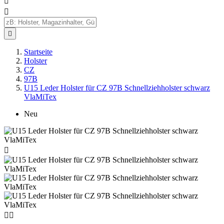



Startseite
Holster
CZ
97B
U15 Leder Holster für CZ 97B Schnellziehholster schwarz
VlaMiTex
Neu


