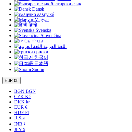
български език
Dansk
ελληνικά
Magyar
हिन्दी
Svenska
Slovenčina
עברית
اللغة العربية
српски
한국어
日本語
Suomi
EUR €

BGN BGN
CZK Kč
DKK kr
EUR €
HUF Ft
ILS ₪
INR ₹
JPY ¥