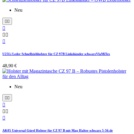
Neu






U25Li Leder Schnellziehholster für CZ 97B Linkshänder schwarzVlaMiTex
48,90 €
Neu






AK05 Universal Gürel Holster für CZ 97 B mit Mag Halter schwarz 5-56.de