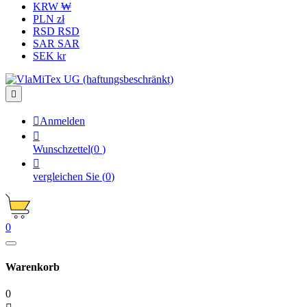
KRW ₩
PLN zł
RSD RSD
SAR SAR
SEK kr


Anmelden

Wunschzettel
(
0
)

vergleichen Sie
(
0
)
0
Warenkorb
0