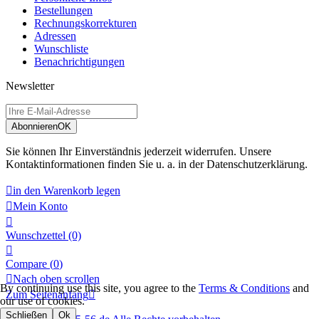
Bestellungen
Rechnungskorrekturen
Adressen
Wunschliste
Benachrichtigungen
Newsletter
Abonnieren
OK
Sie können Ihr Einverständnis jederzeit widerrufen. Unsere
Kontaktinformationen finden Sie u. a. in der Datenschutzerklärung.

in den Warenkorb legen

Mein Konto

Wunschzettel
(0)

Compare (
0
)

Nach oben scrollen
By continuing use this site, you agree to the
Terms & Conditions
and
Zum Seitenanfang

our use of cookies.
Schließen
Ok