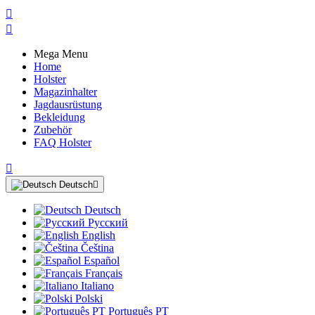


Mega Menu
Home
Holster
Magazinhalter
Jagdausrüstung
Bekleidung
Zubehör
FAQ Holster

Deutsch

Deutsch
Русский
English
Čeština
Español
Français
Italiano
Polski
Português PT