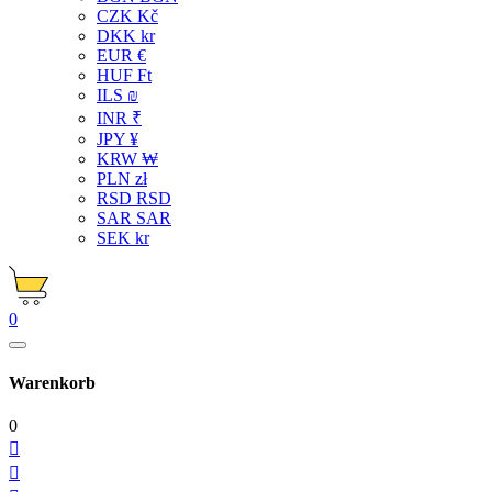
CZK Kč
DKK kr
EUR €
HUF Ft
ILS ₪
INR ₹
JPY ¥
KRW ₩
PLN zł
RSD RSD
SAR SAR
SEK kr
0
Warenkorb
0

