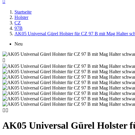

Startseite
Holster
CZ
97B
AK05 Universal Gürel Holster für CZ 97 B mit Mag Halter sc
Neu



AK05 Universal Gürel Holster f