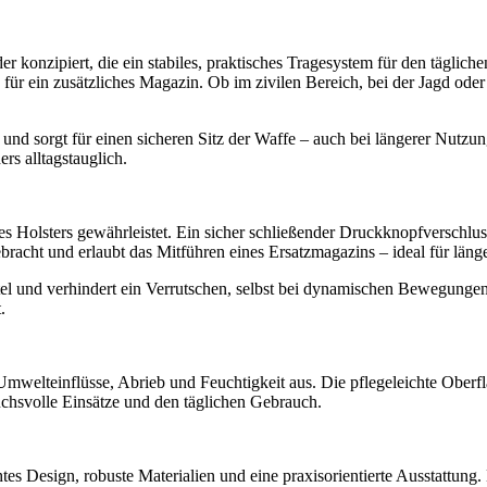
konzipiert, die ein stabiles, praktisches Tragesystem für den tägliche
z für ein zusätzliches Magazin. Ob im zivilen Bereich, bei der Jagd o
nd sorgt für einen sicheren Sitz der Waffe – auch bei längerer Nutzu
rs alltagstauglich.
Holsters gewährleistet. Ein sicher schließender Druckknopfverschluss so
racht und erlaubt das Mitführen eines Ersatzmagazins – ideal für länge
ürtel und verhindert ein Verrutschen, selbst bei dynamischen Bewegunge
.
Umwelteinflüsse, Abrieb und Feuchtigkeit aus. Die pflegeleichte Oberf
uchsvolle Einsätze und den täglichen Gebrauch.
es Design, robuste Materialien und eine praxisorientierte Ausstattung