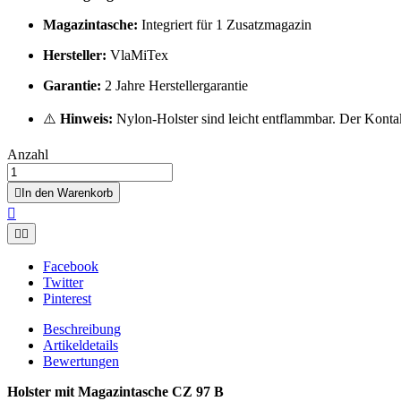
Magazintasche:
Integriert für 1 Zusatzmagazin
Hersteller:
VlaMiTex
Garantie:
2 Jahre Herstellergarantie
⚠️
Hinweis:
Nylon-Holster sind leicht entflammbar. Der Konta
Anzahl

In den Warenkorb



Facebook
Twitter
Pinterest
Beschreibung
Artikeldetails
Bewertungen
Holster mit Magazintasche CZ 97 B