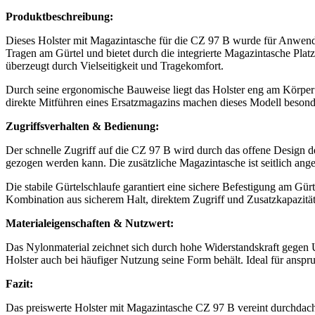
Produktbeschreibung:
Dieses Holster mit Magazintasche für die CZ 97 B wurde für Anwender 
Tragen am Gürtel und bietet durch die integrierte Magazintasche Plat
überzeugt durch Vielseitigkeit und Tragekomfort.
Durch seine ergonomische Bauweise liegt das Holster eng am Körper u
direkte Mitführen eines Ersatzmagazins machen dieses Modell besonde
Zugriffsverhalten & Bedienung:
Der schnelle Zugriff auf die CZ 97 B wird durch das offene Design des 
gezogen werden kann. Die zusätzliche Magazintasche ist seitlich angeb
Die stabile Gürtelschlaufe garantiert eine sichere Befestigung am G
Kombination aus sicherem Halt, direktem Zugriff und Zusatzkapazität
Materialeigenschaften & Nutzwert:
Das Nylonmaterial zeichnet sich durch hohe Widerstandskraft gegen 
Holster auch bei häufiger Nutzung seine Form behält. Ideal für anspr
Fazit:
Das preiswerte Holster mit Magazintasche CZ 97 B vereint durchdacht