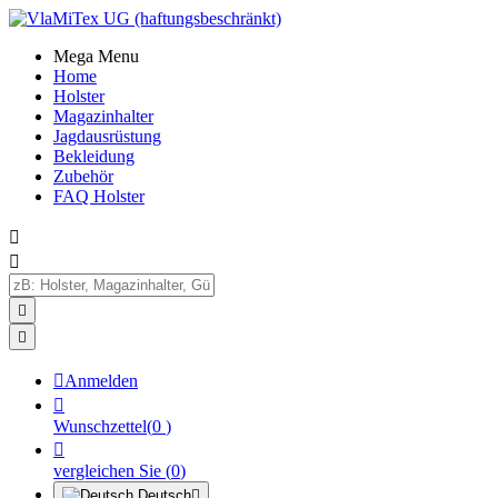
Mega Menu
Home
Holster
Magazinhalter
Jagdausrüstung
Bekleidung
Zubehör
FAQ Holster





Anmelden

Wunschzettel
(
0
)

vergleichen Sie
(
0
)
Deutsch
