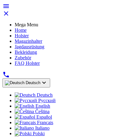


Mega Menu
Home
Holster
Magazinhalter
Jagdausrüstung
Bekleidung
Zubehör
FAQ Holster


Deutsch
Deutsch
Русский
English
Čeština
Español
Français
Italiano
Polski