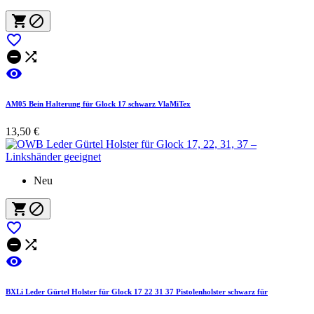






AM05 Bein Halterung für Glock 17 schwarz VlaMiTex
13,50 €
Neu






BXLi Leder Gürtel Holster für Glock 17 22 31 37 Pistolenholster schwarz für