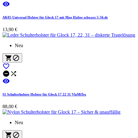

AK05 Universal Holster für Glock 17 mit Mag Halter schwarz 5-56.de
13,90 €
Neu






S1 Schulterholster Holster für Glock 17 22 31 VlaMiTex
88,00 €
Neu

