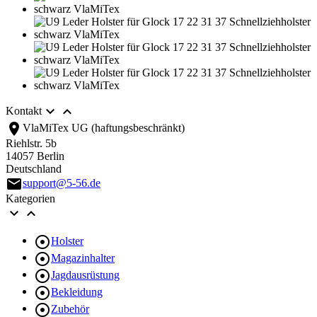


Kontakt
location_on
VlaMiTex UG (haftungsbeschränkt)
Riehlstr. 5b
14057 Berlin
Deutschland
email
support@5-56.de
Kategorien



Holster

Magazinhalter

Jagdausrüstung

Bekleidung

Zubehör