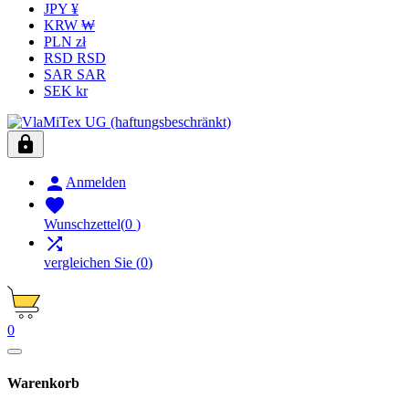
JPY ¥
KRW ₩
PLN zł
RSD RSD
SAR SAR
SEK kr


Anmelden

Wunschzettel
(
0
)

vergleichen Sie
(
0
)
0
Warenkorb