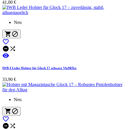
41,00 €
Neu






IWB 4 Leder Holster für Glock 17 schwarz VlaMiTex
33,90 €
Neu




