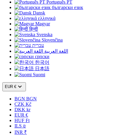
Português PT
български език
Dansk
ελληνικά
Magyar
हिन्दी
Svenska
Slovenčina
עברית
اللغة العربية
српски
한국어
日本語
Suomi

EUR €
BGN BGN
CZK Kč
DKK kr
EUR €
HUF Ft
ILS ₪
INR ₹