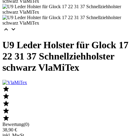


U9 Leder Holster für Glock 17
22 31 37 Schnellziehholster
schwarz VlaMiTex





Bewertung(0)
38,90 €
inkl. MwSt.