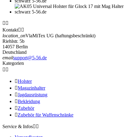


Kontakt


location_on
VlaMiTex UG (haftungsbeschränkt)
Riehlstr. 5b
14057 Berlin
Deutschland
email
support@5-56.de
Kategorien



Holster

Magazinhalter

Jagdausrüstung

Bekleidung

Zubehör

Zubehör für Waffenschränke
Service & Infos

