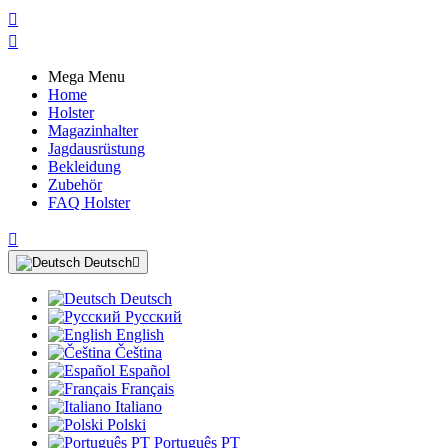


Mega Menu
Home
Holster
Magazinhalter
Jagdausrüstung
Bekleidung
Zubehör
FAQ Holster

Deutsch

Deutsch
Русский
English
Čeština
Español
Français
Italiano
Polski
Português PT