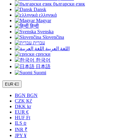
български език
Dansk
ελληνικά
Magyar
हिन्दी
Svenska
Slovenčina
עברית
اللغة العربية
српски
한국어
日本語
Suomi
EUR €

BGN BGN
CZK Kč
DKK kr
EUR €
HUF Ft
ILS ₪
INR ₹
JPY ¥