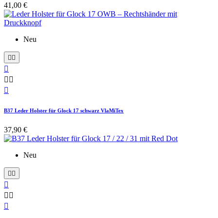
41,00 €
Neu






B37 Leder Holster für Glock 17 schwarz VlaMiTex
37,90 €
Neu





