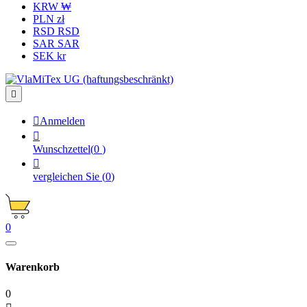
KRW ₩
PLN zł
RSD RSD
SAR SAR
SEK kr


Anmelden

Wunschzettel
(
0
)

vergleichen Sie
(
0
)
0
Warenkorb
0