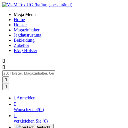
Mega Menu
Home
Holster
Magazinhalter
Jagdausrüstung
Bekleidung
Zubehör
FAQ Holster





Anmelden

Wunschzettel
(
0
)

vergleichen Sie
(
0
)
Deutsch
