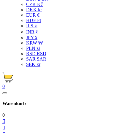
CZK Kč
DKK kr
EUR €
HUF Ft
ILS ₪
INR ₹
JPY ¥
KRW ₩
PLN zł
RSD RSD
SAR SAR
SEK kr
0
Warenkorb
0

