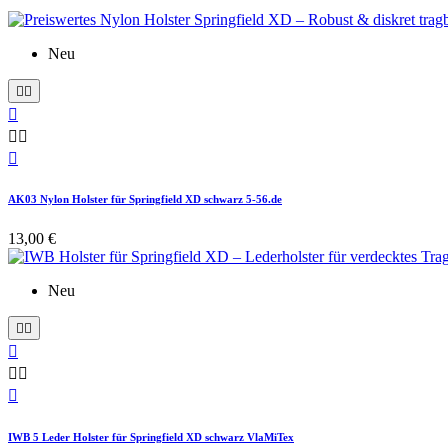
Neu






AK03 Nylon Holster für Springfield XD schwarz 5-56.de
13,00 €
Neu






IWB 5 Leder Holster für Springfield XD schwarz VlaMiTex