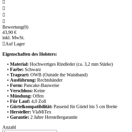




Bewertung(0)
43,90 €
inkl. MwSt.

Auf Lager
Eigenschaften des Holsters:
•
Material:
Hochwertiges Rindleder (ca. 3,2 mm Stärke)
•
Farbe:
Schwarz
•
Trageart:
OWB (Outside the Waistband)
•
Ausführung:
Rechtshänder
•
Form:
Pancake-Bauweise
•
Verschluss:
Keine
•
Mündung:
Offen
•
Für Lauf:
4,0 Zoll
•
Gürtelkompatibilität:
Passend für Gürtel bis 5 cm Breite
•
Hersteller:
VlaMiTex
•
Garantie:
2 Jahre Herstellergarantie
Anzahl