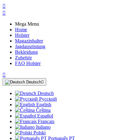


Mega Menu
Home
Holster
Magazinhalter
Jagdausrüstung
Bekleidung
Zubehör
FAQ Holster

Deutsch

Deutsch
Русский
English
Čeština
Español
Français
Italiano
Polski
Português PT