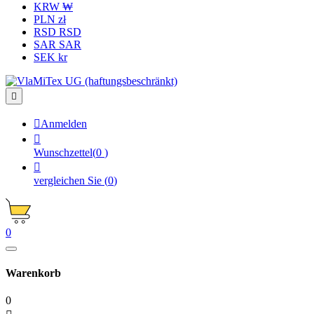
KRW ₩
PLN zł
RSD RSD
SAR SAR
SEK kr


Anmelden

Wunschzettel
(
0
)

vergleichen Sie
(
0
)
0
Warenkorb
0