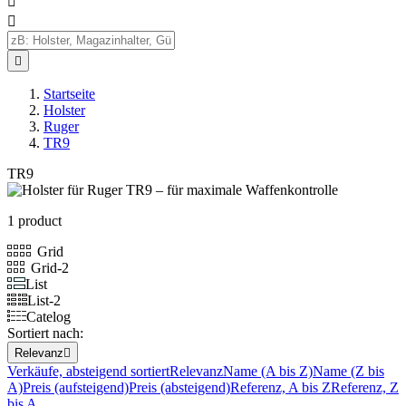



Startseite
Holster
Ruger
TR9
TR9
1 product
Grid
Grid-2
List
List-2
Catelog
Sortiert nach:
Relevanz

Verkäufe, absteigend sortiert
Relevanz
Name (A bis Z)
Name (Z bis
A)
Preis (aufsteigend)
Preis (absteigend)
Referenz, A bis Z
Referenz, Z
bis A