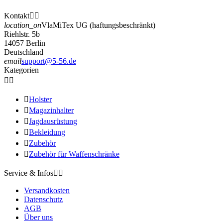
Kontakt


location_on
VlaMiTex UG (haftungsbeschränkt)
Riehlstr. 5b
14057 Berlin
Deutschland
email
support@5-56.de
Kategorien



Holster

Magazinhalter

Jagdausrüstung

Bekleidung

Zubehör

Zubehör für Waffenschränke
Service & Infos


Versandkosten
Datenschutz
AGB
Über uns