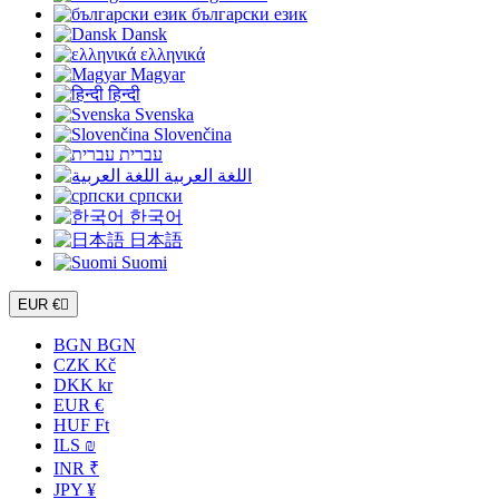
български език
Dansk
ελληνικά
Magyar
हिन्दी
Svenska
Slovenčina
עברית
اللغة العربية
српски
한국어
日本語
Suomi
EUR €

BGN BGN
CZK Kč
DKK kr
EUR €
HUF Ft
ILS ₪
INR ₹
JPY ¥