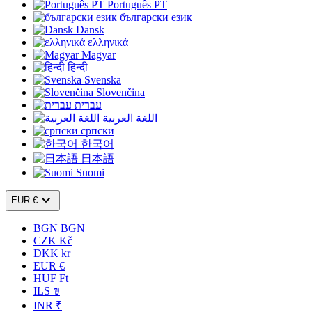
Português PT
български език
Dansk
ελληνικά
Magyar
हिन्दी
Svenska
Slovenčina
עברית
اللغة العربية
српски
한국어
日本語
Suomi

EUR €
BGN BGN
CZK Kč
DKK kr
EUR €
HUF Ft
ILS ₪
INR ₹