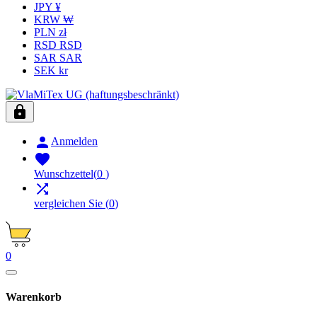
JPY ¥
KRW ₩
PLN zł
RSD RSD
SAR SAR
SEK kr


Anmelden

Wunschzettel
(
0
)

vergleichen Sie
(
0
)
0
Warenkorb