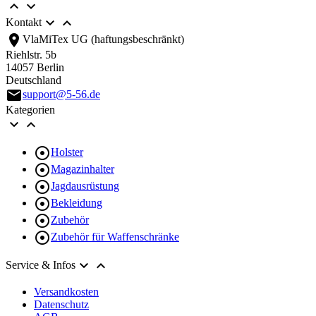




Kontakt
location_on
VlaMiTex UG (haftungsbeschränkt)
Riehlstr. 5b
14057 Berlin
Deutschland
email
support@5-56.de
Kategorien



Holster

Magazinhalter

Jagdausrüstung

Bekleidung

Zubehör

Zubehör für Waffenschränke


Service & Infos
Versandkosten
Datenschutz