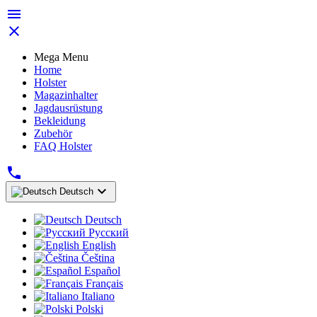


Mega Menu
Home
Holster
Magazinhalter
Jagdausrüstung
Bekleidung
Zubehör
FAQ Holster


Deutsch
Deutsch
Русский
English
Čeština
Español
Français
Italiano
Polski