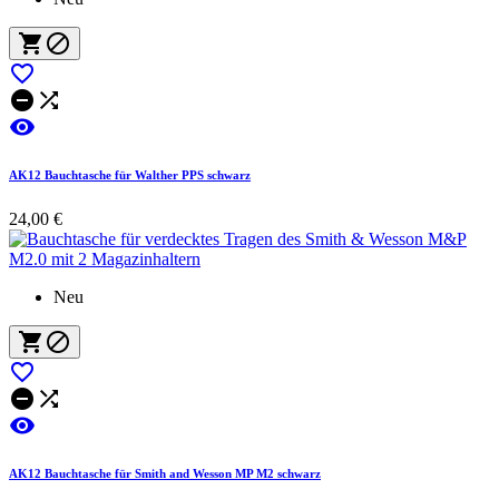






AK12 Bauchtasche für Walther PPS schwarz
24,00 €
Neu






AK12 Bauchtasche für Smith and Wesson MP M2 schwarz