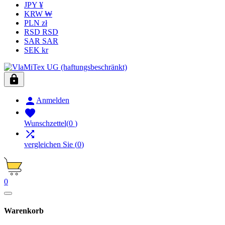
JPY ¥
KRW ₩
PLN zł
RSD RSD
SAR SAR
SEK kr


Anmelden

Wunschzettel
(
0
)

vergleichen Sie
(
0
)
0
Warenkorb