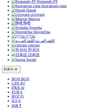
Português PT
български език
Dansk
ελληνικά
Magyar
हिन्दी
Svenska
Slovenčina
עברית
اللغة العربية
српски
한국어
日本語
Suomi

EUR €
BGN BGN
CZK Kč
DKK kr
EUR €
HUF Ft
ILS ₪
INR ₹