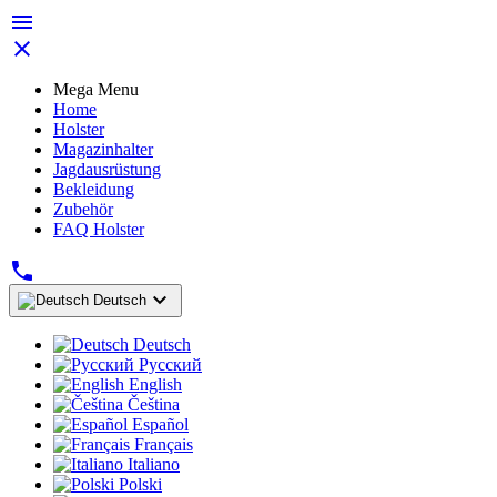


Mega Menu
Home
Holster
Magazinhalter
Jagdausrüstung
Bekleidung
Zubehör
FAQ Holster


Deutsch
Deutsch
Русский
English
Čeština
Español
Français
Italiano
Polski