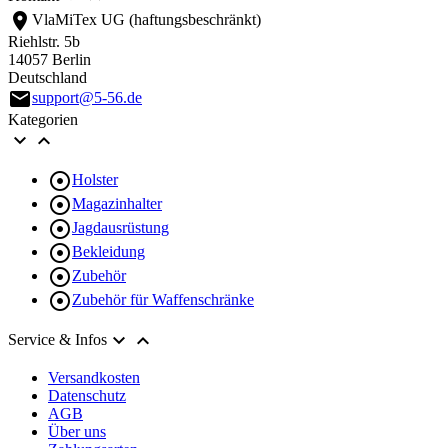
location_on
VlaMiTex UG (haftungsbeschränkt)
Riehlstr. 5b
14057 Berlin
Deutschland
email
support@5-56.de
Kategorien



Holster

Magazinhalter

Jagdausrüstung

Bekleidung

Zubehör

Zubehör für Waffenschränke


Service & Infos
Versandkosten
Datenschutz
AGB
Über uns