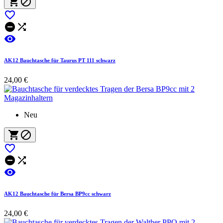






AK12 Bauchtasche für Taurus PT 111 schwarz
24,00 €
Neu






AK12 Bauchtasche für Bersa BP9cc schwarz
24,00 €