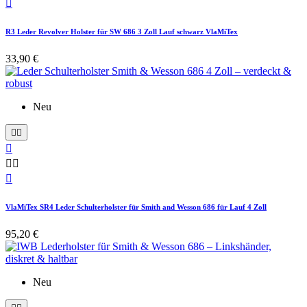

R3 Leder Revolver Holster für SW 686 3 Zoll Lauf schwarz VlaMiTex
33,90 €
Neu






VlaMiTex SR4 Leder Schulterholster für Smith and Wesson 686 für Lauf 4 Zoll
95,20 €
Neu