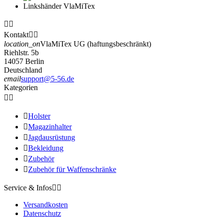


Kontakt


location_on
VlaMiTex UG (haftungsbeschränkt)
Riehlstr. 5b
14057 Berlin
Deutschland
email
support@5-56.de
Kategorien



Holster

Magazinhalter

Jagdausrüstung

Bekleidung

Zubehör

Zubehör für Waffenschränke
Service & Infos


Versandkosten
Datenschutz