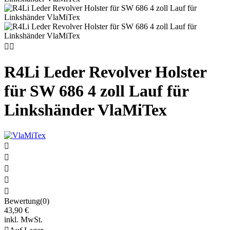


R4Li Leder Revolver Holster
für SW 686 4 zoll Lauf für
Linkshänder VlaMiTex





Bewertung(0)
43,90 €
inkl. MwSt.