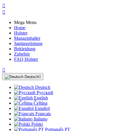


Mega Menu
Home
Holster
Magazinhalter
Jagdausrüstung
Bekleidung
Zubehör
FAQ Holster

Deutsch

Deutsch
Русский
English
Čeština
Español
Français
Italiano
Polski
Português PT