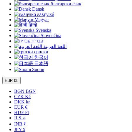
български език
Dansk
ελληνικά
Magyar
हिन्दी
Svenska
Slovenčina
עברית
اللغة العربية
српски
한국어
日本語
Suomi
EUR €

BGN BGN
CZK Kč
DKK kr
EUR €
HUF Ft
ILS ₪
INR ₹
JPY ¥