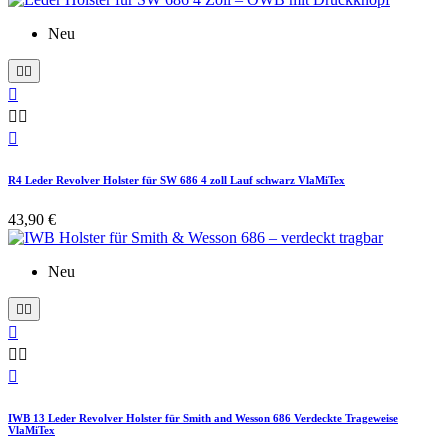
Neu






R4 Leder Revolver Holster für SW 686 4 zoll Lauf schwarz VlaMiTex
43,90 €
Neu






IWB 13 Leder Revolver Holster für Smith and Wesson 686 Verdeckte Trageweise
VlaMiTex