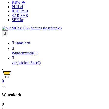
KRW ₩
PLN zł
RSD RSD
SAR SAR
SEK kr


Anmelden

Wunschzettel
(
0
)

vergleichen Sie
(
0
)
0
Warenkorb
0