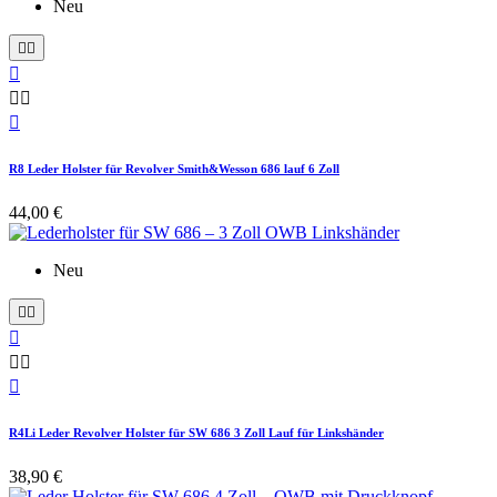
Neu






R8 Leder Holster für Revolver Smith&Wesson 686 lauf 6 Zoll
44,00 €
Neu






R4Li Leder Revolver Holster für SW 686 3 Zoll Lauf für Linkshänder
38,90 €