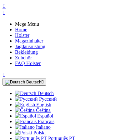


Mega Menu
Home
Holster
Magazinhalter
Jagdausrüstung
Bekleidung
Zubehör
FAQ Holster

Deutsch

Deutsch
Русский
English
Čeština
Español
Français
Italiano
Polski
Português PT