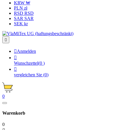
KRW ₩
PLN zł
RSD RSD
SAR SAR
SEK kr


Anmelden

Wunschzettel
(
0
)

vergleichen Sie
(
0
)
0
Warenkorb
0