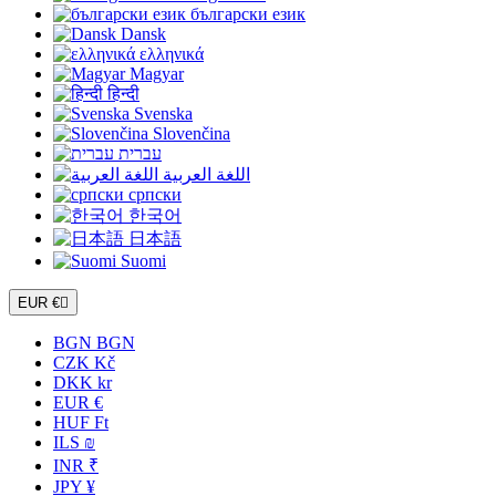
български език
Dansk
ελληνικά
Magyar
हिन्दी
Svenska
Slovenčina
עברית
اللغة العربية
српски
한국어
日本語
Suomi
EUR €

BGN BGN
CZK Kč
DKK kr
EUR €
HUF Ft
ILS ₪
INR ₹
JPY ¥