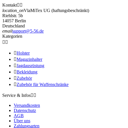
Kontakt


location_on
VlaMiTex UG (haftungsbeschränkt)
Riehlstr. 5b
14057 Berlin
Deutschland
email
support@5-56.de
Kategorien



Holster

Magazinhalter

Jagdausrüstung

Bekleidung

Zubehör

Zubehör für Waffenschränke
Service & Infos


Versandkosten
Datenschutz
AGB
Über uns
Zahlungsarten