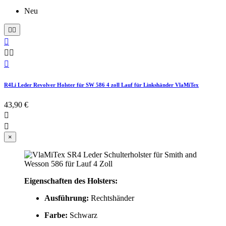
Neu






R4Li Leder Revolver Holster für SW 586 4 zoll Lauf für Linkshänder VlaMiTex
43,90 €


×
Eigenschaften des Holsters:
Ausführung:
Rechtshänder
Farbe:
Schwarz