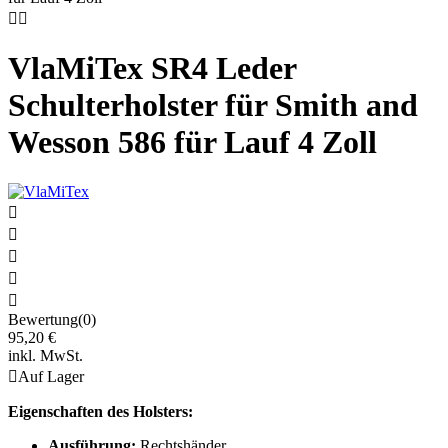


VlaMiTex SR4 Leder
Schulterholster für Smith and
Wesson 586 für Lauf 4 Zoll





Bewertung(0)
95,20 €
inkl. MwSt.

Auf Lager
Eigenschaften des Holsters:
Ausführung:
Rechtshänder