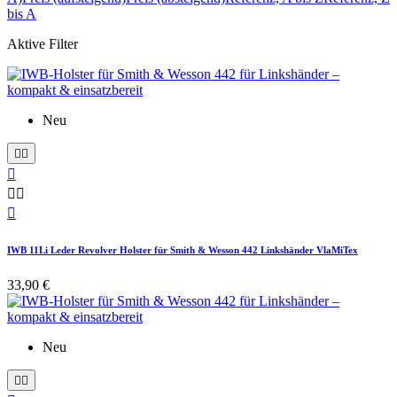
bis A
Aktive Filter
Neu






IWB 11Li Leder Revolver Holster für Smith & Wesson 442 Linkshänder VlaMiTex
33,90 €
Neu

