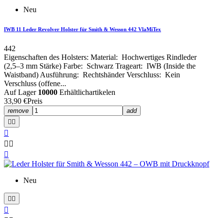
Neu
IWB 11 Leder Revolver Holster für Smith & Wesson 442 VlaMiTex
442
Eigenschaften des Holsters: Material: Hochwertiges Rindleder
(2,5–3 mm Stärke) Farbe: Schwarz Trageart: IWB (Inside the
Waistband) Ausführung: Rechtshänder Verschluss: Kein
Verschluss (offene...
Auf Lager
10000
Erhältlichartikelen
33,90 €
Preis
remove
add






Neu


