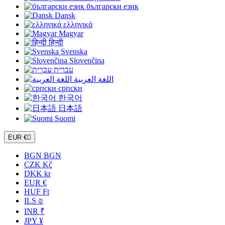
български език
Dansk
ελληνικά
Magyar
हिन्दी
Svenska
Slovenčina
עברית
اللغة العربية
српски
한국어
日本語
Suomi
EUR €

BGN BGN
CZK Kč
DKK kr
EUR €
HUF Ft
ILS ₪
INR ₹
JPY ¥