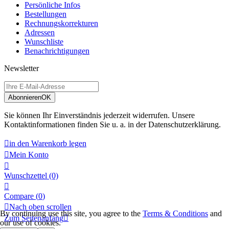
Persönliche Infos
Bestellungen
Rechnungskorrekturen
Adressen
Wunschliste
Benachrichtigungen
Newsletter
Abonnieren
OK
Sie können Ihr Einverständnis jederzeit widerrufen. Unsere
Kontaktinformationen finden Sie u. a. in der Datenschutzerklärung.

in den Warenkorb legen

Mein Konto

Wunschzettel
(0)

Compare (
0
)

Nach oben scrollen
By continuing use this site, you agree to the
Terms & Conditions
and
Zum Seitenanfang

our use of cookies.