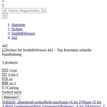



Startseite
Holster
Smith&Wesson
442
442
3 products
Grid
Grid-2
List
List-2
Catelog
Sortiert nach:
Relevanz

Verkäufe, absteigend sortiert
Relevanz
Name (A bis Z)
Name (Z bis
A)
Preis (aufsteigend)
Preis (absteigend)
Referenz, A bis Z
Referenz, Z