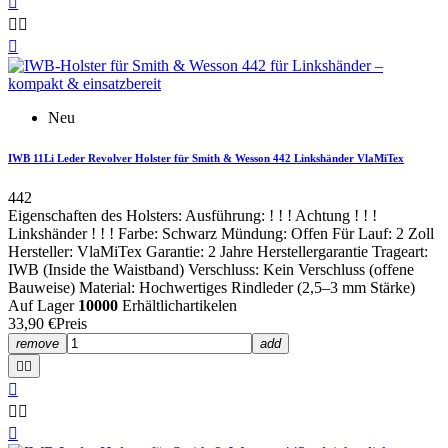




Neu
IWB 11Li Leder Revolver Holster für Smith & Wesson 442 Linkshänder VlaMiTex
442
Eigenschaften des Holsters: Ausführung: ! ! ! Achtung ! ! !
Linkshänder ! ! ! Farbe: Schwarz Mündung: Offen Für Lauf: 2 Zoll
Hersteller: VlaMiTex Garantie: 2 Jahre Herstellergarantie Trageart:
IWB (Inside the Waistband) Verschluss: Kein Verschluss (offene
Bauweise) Material: Hochwertiges Rindleder (2,5–3 mm Stärke)
Auf Lager
10000
Erhältlichartikelen
33,90 €
Preis
remove
add





