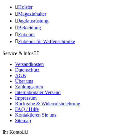

Holster

Magazinhalter

Jagdausrüstung

Bekleidung

Zubehör

Zubehör für Waffenschränke
Service & Infos


Versandkosten
Datenschutz
AGB
Über uns
Zahlungsarten
Internationaler Versand
Impressum
Rückgabe & Widerrufsbelehrung
FAQ / Hilfe
Kontaktieren Sie uns
Sitemap
Ihr Konto

