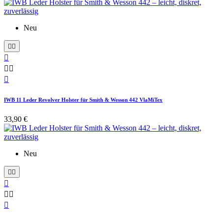
Neu






IWB 11 Leder Revolver Holster für Smith & Wesson 442 VlaMiTex
33,90 €
Neu





