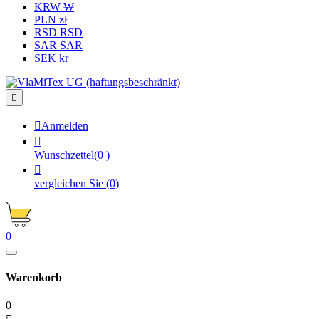
KRW ₩
PLN zł
RSD RSD
SAR SAR
SEK kr


Anmelden

Wunschzettel
(
0
)

vergleichen Sie
(
0
)
0
Warenkorb
0