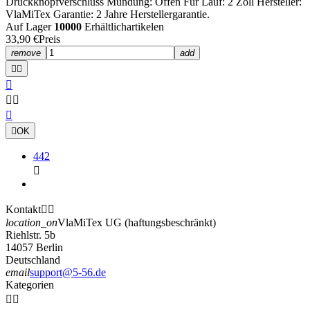
Druckknopfverschluss Mündung: Offen Für Lauf: 2 Zoll Hersteller:
VlaMiTex Garantie: 2 Jahre Herstellergarantie.
Auf Lager
10000
Erhältlichartikelen
33,90 €
Preis
remove
add







OK
442

Kontakt


location_on
VlaMiTex UG (haftungsbeschränkt)
Riehlstr. 5b
14057 Berlin
Deutschland
email
support@5-56.de
Kategorien

