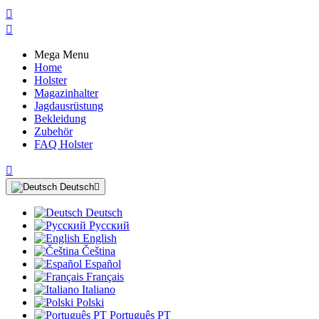


Mega Menu
Home
Holster
Magazinhalter
Jagdausrüstung
Bekleidung
Zubehör
FAQ Holster

Deutsch

Deutsch
Русский
English
Čeština
Español
Français
Italiano
Polski
Português PT