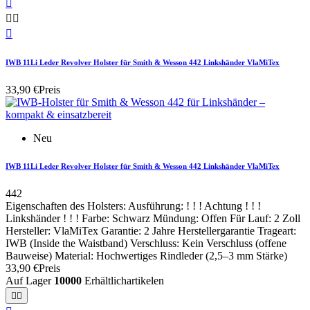




IWB 11Li Leder Revolver Holster für Smith & Wesson 442 Linkshänder VlaMiTex
33,90 €
Preis
Neu
IWB 11Li Leder Revolver Holster für Smith & Wesson 442 Linkshänder VlaMiTex
442
Eigenschaften des Holsters: Ausführung: ! ! ! Achtung ! ! !
Linkshänder ! ! ! Farbe: Schwarz Mündung: Offen Für Lauf: 2 Zoll
Hersteller: VlaMiTex Garantie: 2 Jahre Herstellergarantie Trageart:
IWB (Inside the Waistband) Verschluss: Kein Verschluss (offene
Bauweise) Material: Hochwertiges Rindleder (2,5–3 mm Stärke)
33,90 €
Preis
Auf Lager
10000
Erhältlichartikelen

