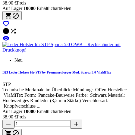
38,90 €
Preis
Auf Lager
10000
Erhältlichartikelen






Neu
B23 Leder Holster für STP by Prommersberger Mod. Sparta 5.0 VlaMiTex
STP
Technische Merkmale im Überblick: Mündung: Offen Hersteller:
VlaMiTex Form: Pancake-Bauweise Farbe: Schwarz Material:
Hochwertiges Rindleder (3,2 mm Stärke) Verschlussart:
Knopfverschluss ...
Auf Lager
10000
Erhältlichartikelen
38,90 €
Preis
remove
add

