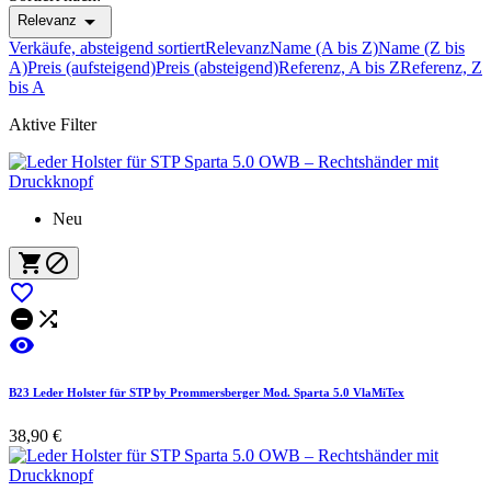

Relevanz
Verkäufe, absteigend sortiert
Relevanz
Name (A bis Z)
Name (Z bis
A)
Preis (aufsteigend)
Preis (absteigend)
Referenz, A bis Z
Referenz, Z
bis A
Aktive Filter
Neu






B23 Leder Holster für STP by Prommersberger Mod. Sparta 5.0 VlaMiTex
38,90 €