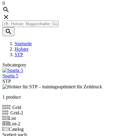
0



Startseite
Holster
STP
Subcategory
Sparta 5
STP
1 product
Grid
Grid-2
List
List-2
Catelog
Sortiert nach: