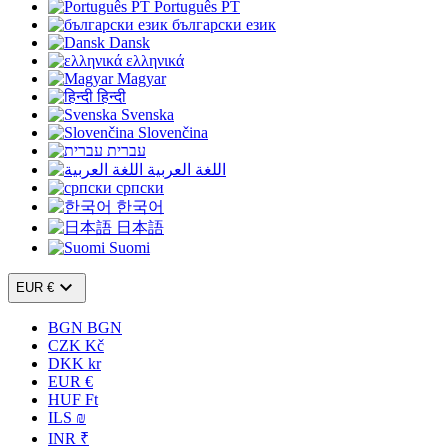
Português PT
български език
Dansk
ελληνικά
Magyar
हिन्दी
Svenska
Slovenčina
עברית
اللغة العربية
српски
한국어
日本語
Suomi

EUR €
BGN BGN
CZK Kč
DKK kr
EUR €
HUF Ft
ILS ₪
INR ₹