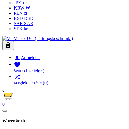
JPY ¥
KRW ₩
PLN zł
RSD RSD
SAR SAR
SEK kr


Anmelden

Wunschzettel
(
0
)

vergleichen Sie
(
0
)
0
Warenkorb