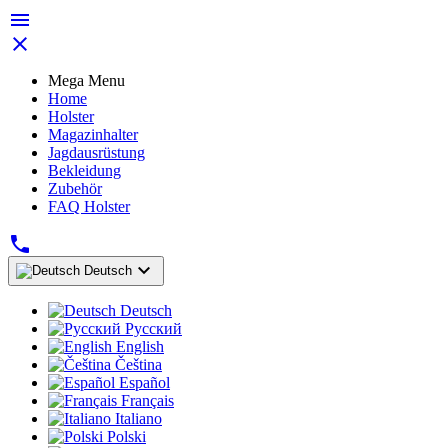


Mega Menu
Home
Holster
Magazinhalter
Jagdausrüstung
Bekleidung
Zubehör
FAQ Holster


Deutsch
Deutsch
Русский
English
Čeština
Español
Français
Italiano
Polski