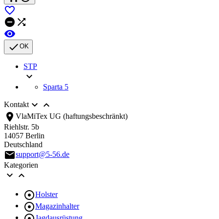





OK
STP

Sparta 5


Kontakt
location_on
VlaMiTex UG (haftungsbeschränkt)
Riehlstr. 5b
14057 Berlin
Deutschland
email
support@5-56.de
Kategorien



Holster

Magazinhalter

Jagdausrüstung