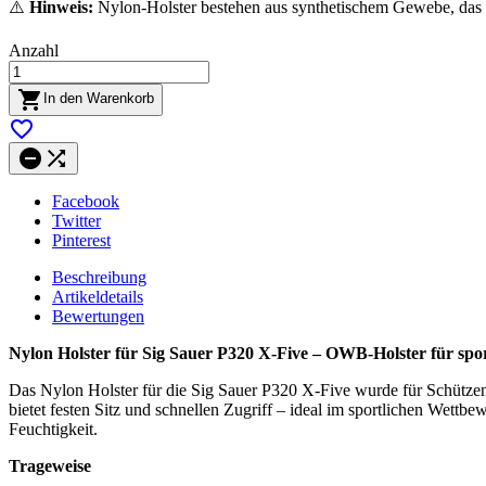
⚠️
Hinweis:
Nylon-Holster bestehen aus synthetischem Gewebe, das b
Anzahl

In den Warenkorb



Facebook
Twitter
Pinterest
Beschreibung
Artikeldetails
Bewertungen
Nylon Holster für Sig Sauer P320 X-Five – OWB-Holster für sport
Das Nylon Holster für die Sig Sauer P320 X-Five wurde für Schützen 
bietet festen Sitz und schnellen Zugriff – ideal im sportlichen Wettb
Feuchtigkeit.
Trageweise