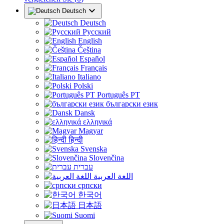

Deutsch
Deutsch
Русский
English
Čeština
Español
Français
Italiano
Polski
Português PT
български език
Dansk
ελληνικά
Magyar
हिन्दी
Svenska
Slovenčina
עברית
اللغة العربية
српски
한국어
日本語
Suomi