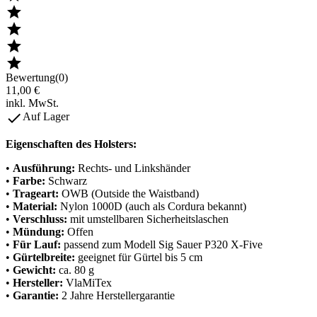




Bewertung(0)
11,00 €
inkl. MwSt.

Auf Lager
Eigenschaften des Holsters:
•
Ausführung:
Rechts- und Linkshänder
•
Farbe:
Schwarz
•
Trageart:
OWB (Outside the Waistband)
•
Material:
Nylon 1000D (auch als Cordura bekannt)
•
Verschluss:
mit umstellbaren Sicherheitslaschen
•
Mündung:
Offen
•
Für Lauf:
passend zum Modell Sig Sauer P320 X-Five
•
Gürtelbreite:
geeignet für Gürtel bis 5 cm
•
Gewicht:
ca. 80 g
•
Hersteller:
VlaMiTex
•
Garantie:
2 Jahre Herstellergarantie