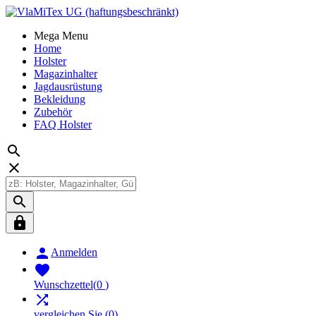
Mega Menu
Home
Holster
Magazinhalter
Jagdausrüstung
Bekleidung
Zubehör
FAQ Holster





Anmelden

Wunschzettel
(
0
)

vergleichen Sie
(
0
)