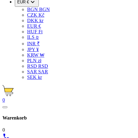

EUR €
BGN BGN
CZK Kč
DKK kr
EUR €
HUF Ft
ILS ₪
INR ₹
JPY ¥
KRW ₩
PLN zł
RSD RSD
SAR SAR
SEK kr
0
Warenkorb
0
