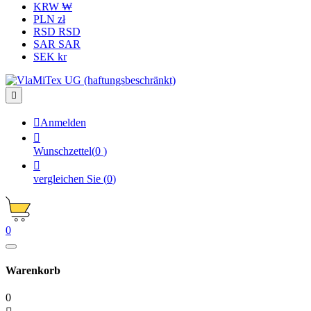
KRW ₩
PLN zł
RSD RSD
SAR SAR
SEK kr


Anmelden

Wunschzettel
(
0
)

vergleichen Sie
(
0
)
0
Warenkorb
0