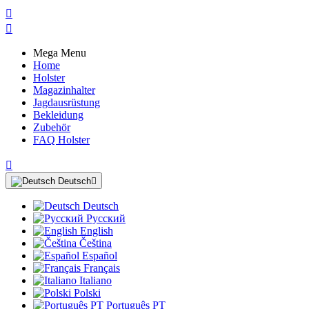


Mega Menu
Home
Holster
Magazinhalter
Jagdausrüstung
Bekleidung
Zubehör
FAQ Holster

Deutsch

Deutsch
Русский
English
Čeština
Español
Français
Italiano
Polski
Português PT