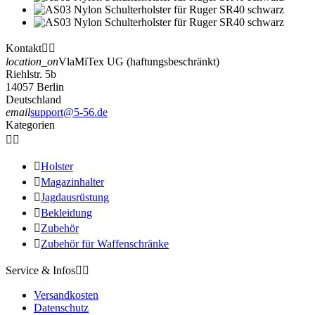
Kontakt


location_on
VlaMiTex UG (haftungsbeschränkt)
Riehlstr. 5b
14057 Berlin
Deutschland
email
support@5-56.de
Kategorien



Holster

Magazinhalter

Jagdausrüstung

Bekleidung

Zubehör

Zubehör für Waffenschränke
Service & Infos


Versandkosten
Datenschutz