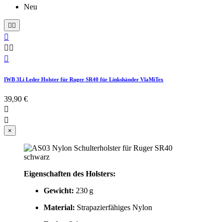
Neu






IWB 3Li Leder Holster für Ruger SR40 für Linkshänder VlaMiTex
39,90 €


×
Eigenschaften des Holsters:
Gewicht:
230 g
Material:
Strapazierfähiges Nylon