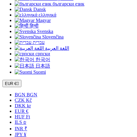
български език
Dansk
ελληνικά
Magyar
हिन्दी
Svenska
Slovenčina
עברית
اللغة العربية
српски
한국어
日本語
Suomi
EUR €

BGN BGN
CZK Kč
DKK kr
EUR €
HUF Ft
ILS ₪
INR ₹
JPY ¥