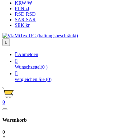
KRW ₩
PLN zł
RSD RSD
SAR SAR
SEK kr


Anmelden

Wunschzettel
(
0
)

vergleichen Sie
(
0
)
0
Warenkorb
0