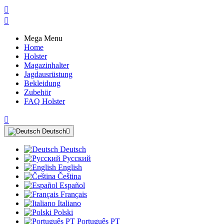


Mega Menu
Home
Holster
Magazinhalter
Jagdausrüstung
Bekleidung
Zubehör
FAQ Holster

Deutsch

Deutsch
Русский
English
Čeština
Español
Français
Italiano
Polski
Português PT