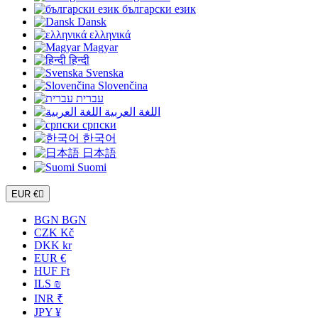
български език
Dansk
ελληνικά
Magyar
हिन्दी
Svenska
Slovenčina
עברית
اللغة العربية
српски
한국어
日本語
Suomi
EUR €

BGN BGN
CZK Kč
DKK kr
EUR €
HUF Ft
ILS ₪
INR ₹
JPY ¥