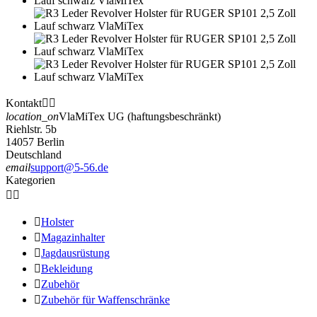
Kontakt


location_on
VlaMiTex UG (haftungsbeschränkt)
Riehlstr. 5b
14057 Berlin
Deutschland
email
support@5-56.de
Kategorien



Holster

Magazinhalter

Jagdausrüstung

Bekleidung

Zubehör

Zubehör für Waffenschränke