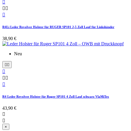




R4Li Leder Revolver Holster für RUGER SP101 2,5 Zoll Lauf für Linkshänder
38,90 €
Neu






R4 Leder Revolver Holster für Ruger SP101 4 Zoll Lauf schwarz VlaMiTex
43,90 €


×