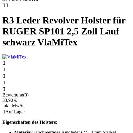


R3 Leder Revolver Holster für
RUGER SP101 2,5 Zoll Lauf
schwarz VlaMiTex





Bewertung(0)
33,90 €
inkl. MwSt.

Auf Lager
Eigenschaften des Holsters:
Material:
Hochwertiges Rindleder (2,5–3 mm Stärke)