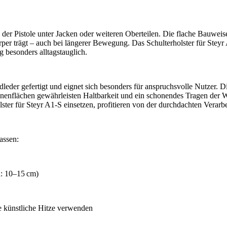
n der Pistole unter Jacken oder weiteren Oberteilen. Die flache Bauwei
trägt – auch bei längerer Bewegung. Das Schulterholster für Steyr A1-S
g besonders alltagstauglich.
eder gefertigt und eignet sich besonders für anspruchsvolle Nutzer. Di
 Innenflächen gewährleisten Haltbarkeit und ein schonendes Tragen der 
lster für Steyr A1-S einsetzen, profitieren von der durchdachten Verarb
passen:
: 10–15 cm)
e künstliche Hitze verwenden