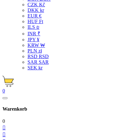
CZK Kč
DKK kr
EUR €
HUF Ft
ILS ₪
INR ₹
JPY ¥
KRW ₩
PLN zł
RSD RSD
SAR SAR
SEK kr
0
Warenkorb
0

