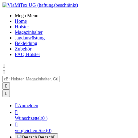
Mega Menu
Home
Holster
Magazinhalter
Jagdausrüstung
Bekleidung
Zubehör
FAQ Holster





Anmelden

Wunschzettel
(
0
)

vergleichen Sie
(
0
)
Deutsch
