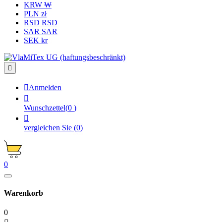
KRW ₩
PLN zł
RSD RSD
SAR SAR
SEK kr


Anmelden

Wunschzettel
(
0
)

vergleichen Sie
(
0
)
0
Warenkorb
0