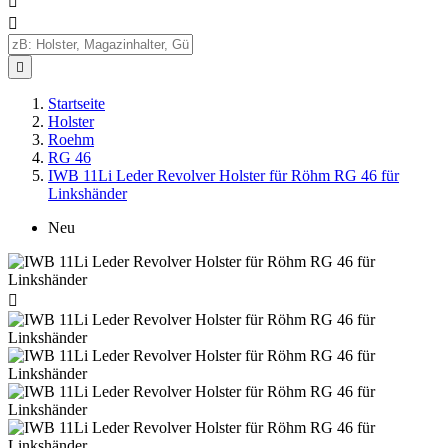



Startseite
Holster
Roehm
RG 46
IWB 11Li Leder Revolver Holster für Röhm RG 46 für
Linkshänder
Neu
