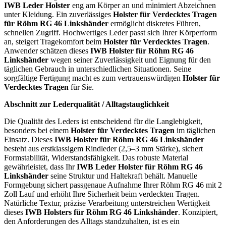
IWB Leder Holster
eng am Körper an und minimiert Abzeichnen
unter Kleidung. Ein zuverlässiges
Holster für Verdecktes Tragen
für Röhm RG 46 Linkshänder
ermöglicht diskretes Führen,
schnellen Zugriff. Hochwertiges Leder passt sich Ihrer Körperform
an, steigert Tragekomfort beim
Holster für Verdecktes Tragen
.
Anwender schätzen dieses
IWB Holster für Röhm RG 46
Linkshänder
wegen seiner Zuverlässigkeit und Eignung für den
täglichen Gebrauch in unterschiedlichen Situationen. Seine
sorgfältige Fertigung macht es zum vertrauenswürdigen
Holster für
Verdecktes Tragen
für Sie.
Abschnitt zur Lederqualität / Alltagstauglichkeit
Die Qualität des Leders ist entscheidend für die Langlebigkeit,
besonders bei einem
Holster für Verdecktes Tragen
im täglichen
Einsatz. Dieses
IWB Holster für Röhm RG 46 Linkshänder
besteht aus erstklassigem Rindleder (2,5–3 mm Stärke), sichert
Formstabilität, Widerstandsfähigkeit. Das robuste Material
gewährleistet, dass Ihr
IWB Leder Holster für Röhm RG 46
Linkshänder
seine Struktur und Haltekraft behält. Manuelle
Formgebung sichert passgenaue Aufnahme Ihrer Röhm RG 46 mit 2
Zoll Lauf und erhöht Ihre Sicherheit beim verdeckten Tragen.
Natürliche Textur, präzise Verarbeitung unterstreichen Wertigkeit
dieses
IWB Holsters für Röhm RG 46 Linkshänder
. Konzipiert,
den Anforderungen des Alltags standzuhalten, ist es ein