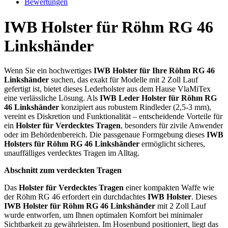
Bewertungen
IWB Holster für Röhm RG 46
Linkshänder
Wenn Sie ein hochwertiges
IWB Holster für Ihre Röhm RG 46
Linkshänder
suchen, das exakt für Modelle mit 2 Zoll Lauf
gefertigt ist, bietet dieses Lederholster aus dem Hause VlaMiTex
eine verlässliche Lösung. Als
IWB Leder Holster für Röhm RG
46 Linkshänder
konzipiert aus robustem Rindleder (2,5-3 mm),
vereint es Diskretion und Funktionalität – entscheidende Vorteile für
ein
Holster für Verdecktes Tragen
, besonders für zivile Anwender
oder im Behördenbereich. Die passgenaue Formgebung dieses
IWB
Holsters für Röhm RG 46 Linkshänder
ermöglicht sicheres,
unauffälliges verdecktes Tragen im Alltag.
Abschnitt zum verdeckten Tragen
Das
Holster für Verdecktes Tragen
einer kompakten Waffe wie
der Röhm RG 46 erfordert ein durchdachtes
IWB Holster
. Dieses
IWB Holster für Röhm RG 46 Linkshänder
mit 2 Zoll Lauf
wurde entworfen, um Ihnen optimalen Komfort bei minimaler
Sichtbarkeit zu gewährleisten. Im Hosenbund positioniert, liegt das