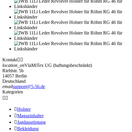
Kontakt


location_on
VlaMiTex UG (haftungsbeschränkt)
Riehlstr. 5b
14057 Berlin
Deutschland
email
support@5-56.de
Kategorien



Holster

Magazinhalter

Jagdausrüstung

Bekleidung