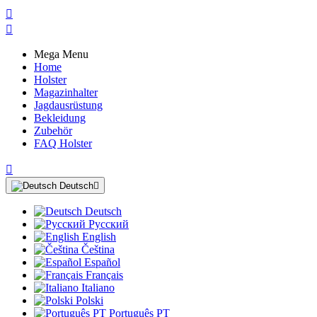


Mega Menu
Home
Holster
Magazinhalter
Jagdausrüstung
Bekleidung
Zubehör
FAQ Holster

Deutsch

Deutsch
Русский
English
Čeština
Español
Français
Italiano
Polski
Português PT