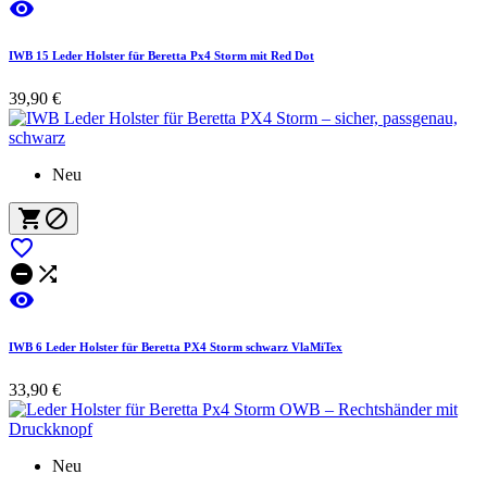

IWB 15 Leder Holster für Beretta Px4 Storm mit Red Dot
39,90 €
Neu






IWB 6 Leder Holster für Beretta PX4 Storm schwarz VlaMiTex
33,90 €
Neu