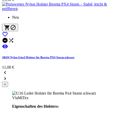
Neu






AK04 Nylon Gürel Holster für Beretta PX4 Storm schwarz
11,00 €


×
Eigenschaften des Holsters: