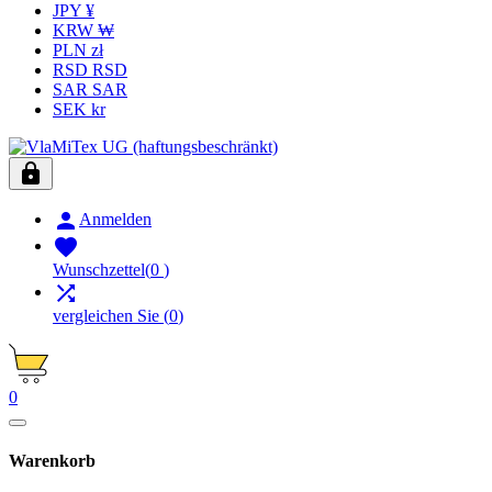
JPY ¥
KRW ₩
PLN zł
RSD RSD
SAR SAR
SEK kr


Anmelden

Wunschzettel
(
0
)

vergleichen Sie
(
0
)
0
Warenkorb