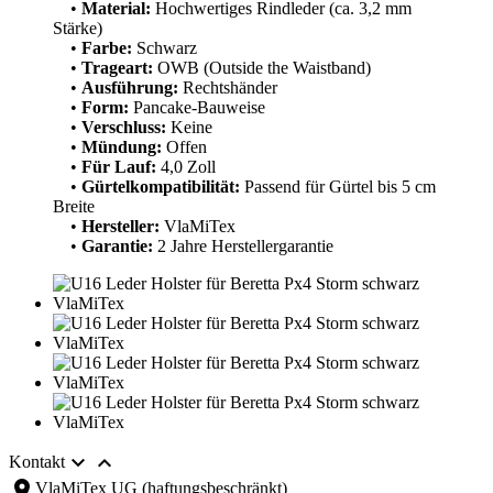
•
Material:
Hochwertiges Rindleder (ca. 3,2 mm
Stärke)
•
Farbe:
Schwarz
•
Trageart:
OWB (Outside the Waistband)
•
Ausführung:
Rechtshänder
•
Form:
Pancake-Bauweise
•
Verschluss:
Keine
•
Mündung:
Offen
•
Für Lauf:
4,0 Zoll
•
Gürtelkompatibilität:
Passend für Gürtel bis 5 cm
Breite
•
Hersteller:
VlaMiTex
•
Garantie:
2 Jahre Herstellergarantie


Kontakt
location_on
VlaMiTex UG (haftungsbeschränkt)