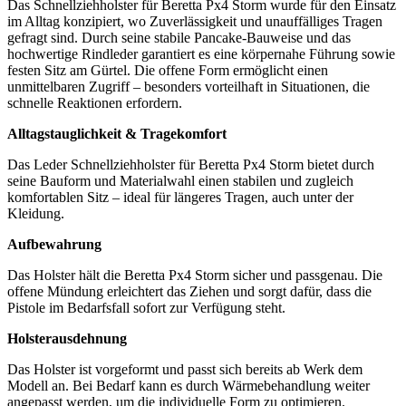
Das Schnellziehholster für Beretta Px4 Storm wurde für den Einsatz
im Alltag konzipiert, wo Zuverlässigkeit und unauffälliges Tragen
gefragt sind. Durch seine stabile Pancake-Bauweise und das
hochwertige Rindleder garantiert es eine körpernahe Führung sowie
festen Sitz am Gürtel. Die offene Form ermöglicht einen
unmittelbaren Zugriff – besonders vorteilhaft in Situationen, die
schnelle Reaktionen erfordern.
Alltagstauglichkeit & Tragekomfort
Das Leder Schnellziehholster für Beretta Px4 Storm bietet durch
seine Bauform und Materialwahl einen stabilen und zugleich
komfortablen Sitz – ideal für längeres Tragen, auch unter der
Kleidung.
Aufbewahrung
Das Holster hält die Beretta Px4 Storm sicher und passgenau. Die
offene Mündung erleichtert das Ziehen und sorgt dafür, dass die
Pistole im Bedarfsfall sofort zur Verfügung steht.
Holsterausdehnung
Das Holster ist vorgeformt und passt sich bereits ab Werk dem
Modell an. Bei Bedarf kann es durch Wärmebehandlung weiter
angepasst werden, um die individuelle Form zu optimieren.