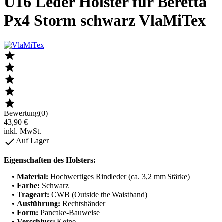
U16 Leder Holster für Beretta
Px4 Storm schwarz VlaMiTex





Bewertung(0)
43,90 €
inkl. MwSt.

Auf Lager
Eigenschaften des Holsters:
•
Material:
Hochwertiges Rindleder (ca. 3,2 mm Stärke)
•
Farbe:
Schwarz
•
Trageart:
OWB (Outside the Waistband)
•
Ausführung:
Rechtshänder
•
Form:
Pancake-Bauweise
•
Verschluss:
Keine