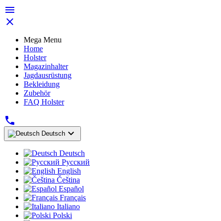


Mega Menu
Home
Holster
Magazinhalter
Jagdausrüstung
Bekleidung
Zubehör
FAQ Holster


Deutsch
Deutsch
Русский
English
Čeština
Español
Français
Italiano
Polski