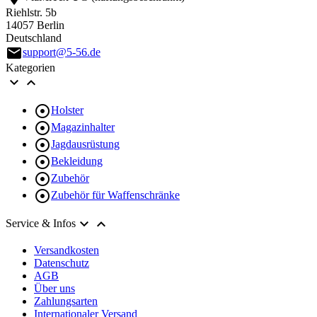
Riehlstr. 5b
14057 Berlin
Deutschland
email
support@5-56.de
Kategorien



Holster

Magazinhalter

Jagdausrüstung

Bekleidung

Zubehör

Zubehör für Waffenschränke


Service & Infos
Versandkosten
Datenschutz
AGB
Über uns
Zahlungsarten
Internationaler Versand