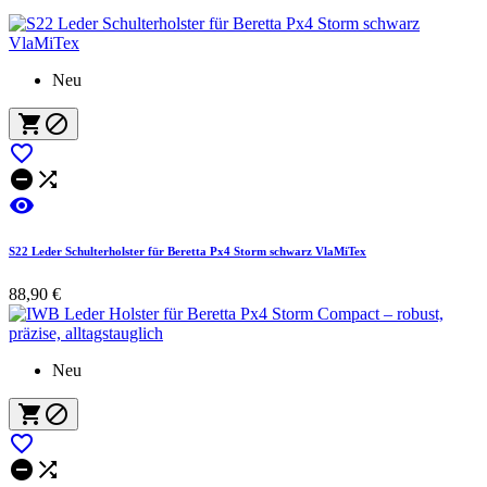
Neu






S22 Leder Schulterholster für Beretta Px4 Storm schwarz VlaMiTex
88,90 €
Neu




