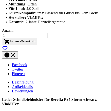
•
Mündung:
Offen
•
Für Lauf:
4,0 Zoll
•
Gürtelkompatibilität:
Passend für Gürtel bis 5 cm Breite
•
Hersteller:
VlaMiTex
•
Garantie:
2 Jahre Herstellergarantie
Anzahl

In den Warenkorb



Facebook
Twitter
Pinterest
Beschreibung
Artikeldetails
Bewertungen
Leder Schnellziehholster für Beretta Px4 Storm schwarz
VlaMiTex