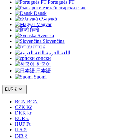
Português PT
български език
Dansk
ελληνικά
Magyar
हिन्दी
Svenska
Slovenčina
עברית
اللغة العربية
српски
한국어
日本語
Suomi

EUR €
BGN BGN
CZK Kč
DKK kr
EUR €
HUF Ft
ILS ₪
INR ₹