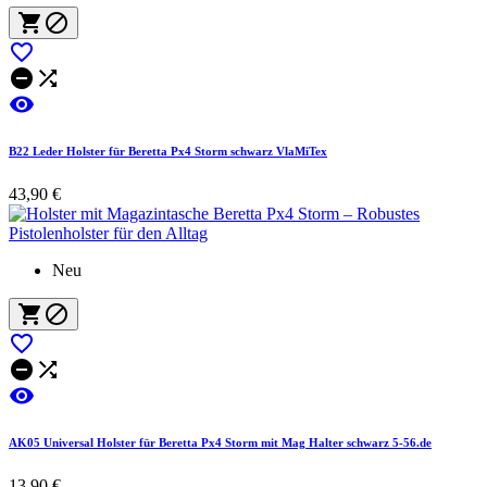






B22 Leder Holster für Beretta Px4 Storm schwarz VlaMiTex
43,90 €
Neu






AK05 Universal Holster für Beretta Px4 Storm mit Mag Halter schwarz 5-56.de
13,90 €