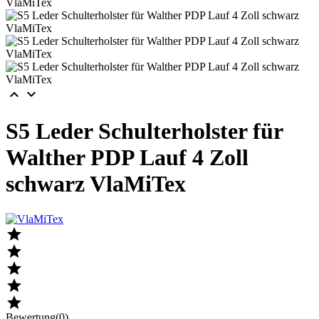


S5 Leder Schulterholster für
Walther PDP Lauf 4 Zoll
schwarz VlaMiTex





Bewertung(0)