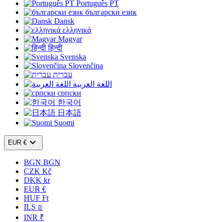
Português PT
български език
Dansk
ελληνικά
Magyar
हिन्दी
Svenska
Slovenčina
עברית
اللغة العربية
српски
한국어
日本語
Suomi

EUR €
BGN BGN
CZK Kč
DKK kr
EUR €
HUF Ft
ILS ₪
INR ₹