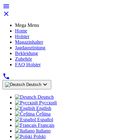


Mega Menu
Home
Holster
Magazinhalter
Jagdausrüstung
Bekleidung
Zubehör
FAQ Holster


Deutsch
Deutsch
Русский
English
Čeština
Español
Français
Italiano
Polski