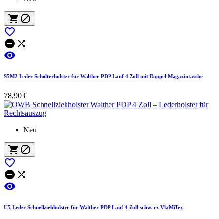






S5M2 Leder Schulterholster für Walther PDP Lauf 4 Zoll mit Doppel Magazintasche
78,90 €
Neu






U5 Leder Schnellziehholster für Walther PDP Lauf 4 Zoll schwarz VlaMiTex