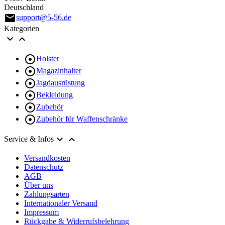
Deutschland
email
support@5-56.de
Kategorien



Holster

Magazinhalter

Jagdausrüstung

Bekleidung

Zubehör

Zubehör für Waffenschränke


Service & Infos
Versandkosten
Datenschutz
AGB
Über uns
Zahlungsarten
Internationaler Versand
Impressum
Rückgabe & Widerrufsbelehrung