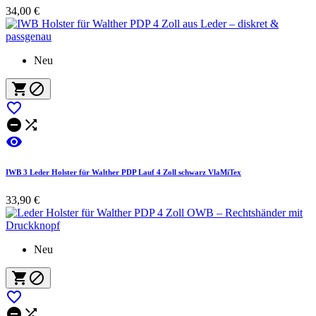
34,00 €
Neu






IWB 3 Leder Holster für Walther PDP Lauf 4 Zoll schwarz VlaMiTex
33,90 €
Neu




