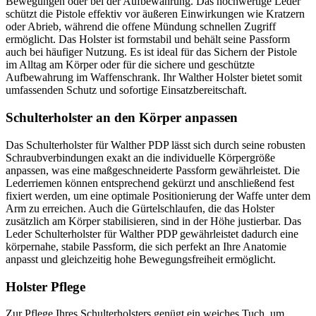
Bewegungen oder bei der Aufbewahrung. Das hochwertige Leder
schützt die Pistole effektiv vor äußeren Einwirkungen wie Kratzern
oder Abrieb, während die offene Mündung schnellen Zugriff
ermöglicht. Das Holster ist formstabil und behält seine Passform
auch bei häufiger Nutzung. Es ist ideal für das Sichern der Pistole
im Alltag am Körper oder für die sichere und geschützte
Aufbewahrung im Waffenschrank. Ihr Walther Holster bietet somit
umfassenden Schutz und sofortige Einsatzbereitschaft.
Schulterholster an den Körper anpassen
Das Schulterholster für Walther PDP lässt sich durch seine robusten
Schraubverbindungen exakt an die individuelle Körpergröße
anpassen, was eine maßgeschneiderte Passform gewährleistet. Die
Lederriemen können entsprechend gekürzt und anschließend fest
fixiert werden, um eine optimale Positionierung der Waffe unter dem
Arm zu erreichen. Auch die Gürtelschlaufen, die das Holster
zusätzlich am Körper stabilisieren, sind in der Höhe justierbar. Das
Leder Schulterholster für Walther PDP gewährleistet dadurch eine
körpernahe, stabile Passform, die sich perfekt an Ihre Anatomie
anpasst und gleichzeitig hohe Bewegungsfreiheit ermöglicht.
Holster Pflege
Zur Pflege Ihres Schulterholsters genügt ein weiches Tuch, um