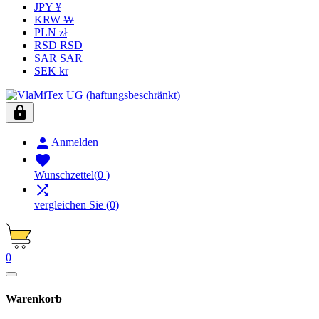
JPY ¥
KRW ₩
PLN zł
RSD RSD
SAR SAR
SEK kr


Anmelden

Wunschzettel
(
0
)

vergleichen Sie
(
0
)
0
Warenkorb