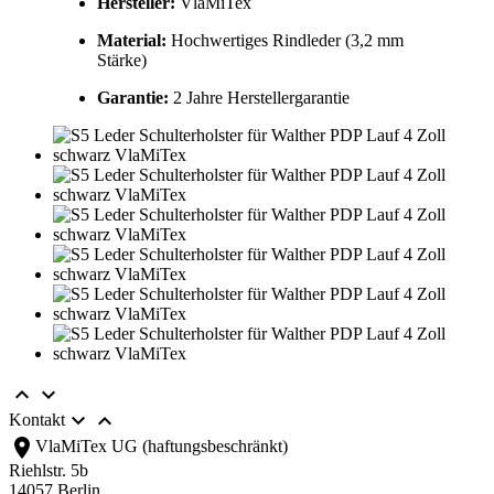
Hersteller:
VlaMiTex
Material:
Hochwertiges Rindleder (3,2 mm
Stärke)
Garantie:
2 Jahre Herstellergarantie




Kontakt
location_on
VlaMiTex UG (haftungsbeschränkt)
Riehlstr. 5b
14057 Berlin