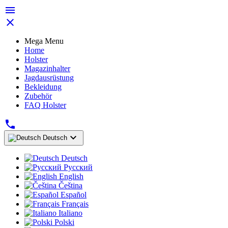


Mega Menu
Home
Holster
Magazinhalter
Jagdausrüstung
Bekleidung
Zubehör
FAQ Holster


Deutsch
Deutsch
Русский
English
Čeština
Español
Français
Italiano
Polski