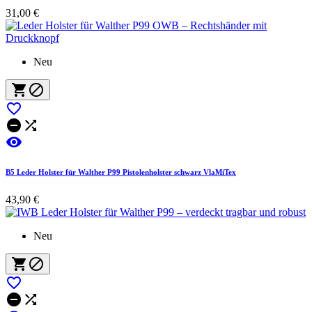
31,00 €
Neu






B5 Leder Holster für Walther P99 Pistolenholster schwarz VlaMiTex
43,90 €
Neu




