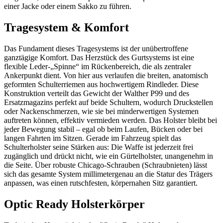
einer Jacke oder einem Sakko zu führen.
Tragesystem & Komfort
Das Fundament dieses Tragesystems ist der unübertroffene
ganztägige Komfort. Das Herzstück des Gurtsystems ist eine
flexible Leder-„Spinne“ im Rückenbereich, die als zentraler
Ankerpunkt dient. Von hier aus verlaufen die breiten, anatomisch
geformten Schulterriemen aus hochwertigem Rindleder. Diese
Konstruktion verteilt das Gewicht der Walther P99 und des
Ersatzmagazins perfekt auf beide Schultern, wodurch Druckstellen
oder Nackenschmerzen, wie sie bei minderwertigen Systemen
auftreten können, effektiv vermieden werden. Das Holster bleibt bei
jeder Bewegung stabil – egal ob beim Laufen, Bücken oder bei
langen Fahrten im Sitzen. Gerade im Fahrzeug spielt das
Schulterholster seine Stärken aus: Die Waffe ist jederzeit frei
zugänglich und drückt nicht, wie ein Gürtelholster, unangenehm in
die Seite. Über robuste Chicago-Schrauben (Schraubnieten) lässt
sich das gesamte System millimetergenau an die Statur des Trägers
anpassen, was einen rutschfesten, körpernahen Sitz garantiert.
Optic Ready Holsterkörper