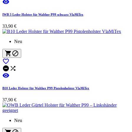

IWB 3 Leder Holster für Walther P99 schwarz VlaMiTex
33,90 €
Neu






B10 Leder Holster für Walther P99 Pistolenholster VlaMiTex
37,90 €
Neu