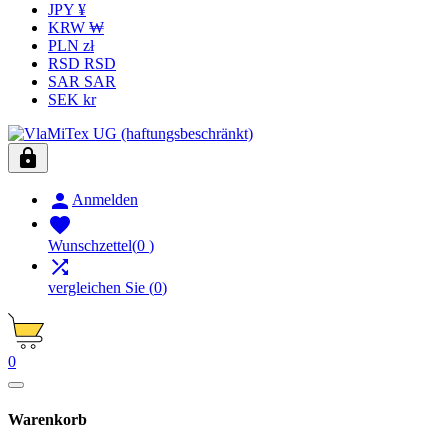
JPY ¥
KRW ₩
PLN zł
RSD RSD
SAR SAR
SEK kr


Anmelden

Wunschzettel
(
0
)

vergleichen Sie
(
0
)
0
Warenkorb