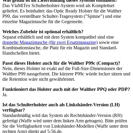
Was genau ist im Lieferumfang dieses Systems enthalten?
Das VlaMiTex Schulterholster-System wird als Komplettset
geliefert. Es beinhaltet: das Optic Ready Holster für die Walther
P99, das verstellbare Schulter-Tragesystem ("Spinne") und eine
einzelne Magazintasche für die Gegenseite.
Welches Zubehör ist optional erhältlich?
Separat erhältlich und mit dem System kompatibel sind eine
doppelte Magazintasche (für zwei Ersatzmagazine)
sowie eine
Kombinationstasche, die Platz für ein Magazin und Standard-
Handschellen bietet.
Passt dieses Holster auch für die Walther P99c (Compact)?
Nein, dieses Holster ist exakt auf die Full-Size-Dimensionen der
Walther P99 nassgeformt. Die kürzere P99c würde locker sitzen und
die Retention wäre nicht gewährleistet.
Funktioniert das Holster auch mit der Walther PPQ oder PDP?
Ja.
Ist das Schulterholster auch als Linkshänder-Version (LH)
verfügbar?
Standardmäßig wird das System als Rechtshänder-Version (RH)
gefertigt (Waffe wird unter dem linken Arm getragen). Bitte prüfen
Sie die Verfügbarkeit von Linkshänder-Modellen (Waffe unter dem
rechten Arm) direkt auf 5-56.de.