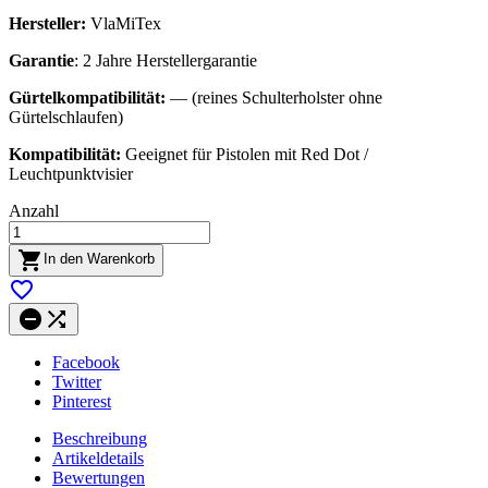
Hersteller:
VlaMiTex
Garantie
: 2 Jahre Herstellergarantie
Gürtelkompatibilität:
— (reines Schulterholster ohne
Gürtelschlaufen)
Kompatibilität:
Geeignet für Pistolen mit Red Dot /
Leuchtpunktvisier
Anzahl

In den Warenkorb



Facebook
Twitter
Pinterest
Beschreibung
Artikeldetails
Bewertungen