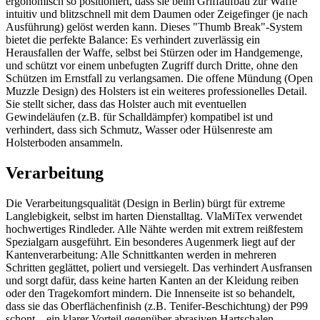
ergonomisch so positioniert, dass sie beim Griffaufbau zur Waffe
intuitiv und blitzschnell mit dem Daumen oder Zeigefinger (je nach
Ausführung) gelöst werden kann. Dieses "Thumb Break"-System
bietet die perfekte Balance: Es verhindert zuverlässig ein
Herausfallen der Waffe, selbst bei Stürzen oder im Handgemenge,
und schützt vor einem unbefugten Zugriff durch Dritte, ohne den
Schützen im Ernstfall zu verlangsamen. Die offene Mündung (Open
Muzzle Design) des Holsters ist ein weiteres professionelles Detail.
Sie stellt sicher, dass das Holster auch mit eventuellen
Gewindeläufen (z.B. für Schalldämpfer) kompatibel ist und
verhindert, dass sich Schmutz, Wasser oder Hülsenreste am
Holsterboden ansammeln.
Verarbeitung
Die Verarbeitungsqualität (Design in Berlin) bürgt für extreme
Langlebigkeit, selbst im harten Dienstalltag. VlaMiTex verwendet
hochwertiges Rindleder. Alle Nähte werden mit extrem reißfestem
Spezialgarn ausgeführt. Ein besonderes Augenmerk liegt auf der
Kantenverarbeitung: Alle Schnittkanten werden in mehreren
Schritten geglättet, poliert und versiegelt. Das verhindert Ausfransen
und sorgt dafür, dass keine harten Kanten an der Kleidung reiben
oder den Tragekomfort mindern. Die Innenseite ist so behandelt,
dass sie das Oberflächenfinish (z.B. Tenifer-Beschichtung) der P99
schont – ein klarer Vorteil gegenüber abrasiven Hartschalen.