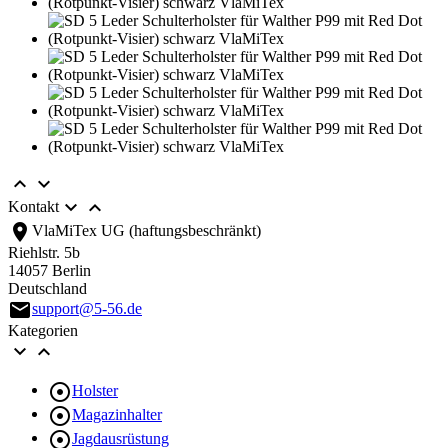




Kontakt
location_on
VlaMiTex UG (haftungsbeschränkt)
Riehlstr. 5b
14057 Berlin
Deutschland
email
support@5-56.de
Kategorien



Holster

Magazinhalter

Jagdausrüstung