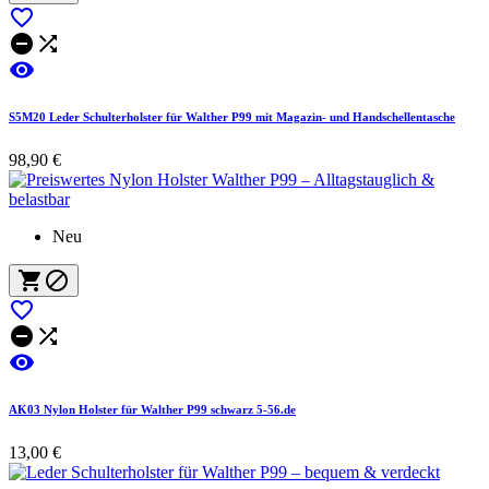




S5M20 Leder Schulterholster für Walther P99 mit Magazin- und Handschellentasche
98,90 €
Neu






AK03 Nylon Holster für Walther P99 schwarz 5-56.de
13,00 €