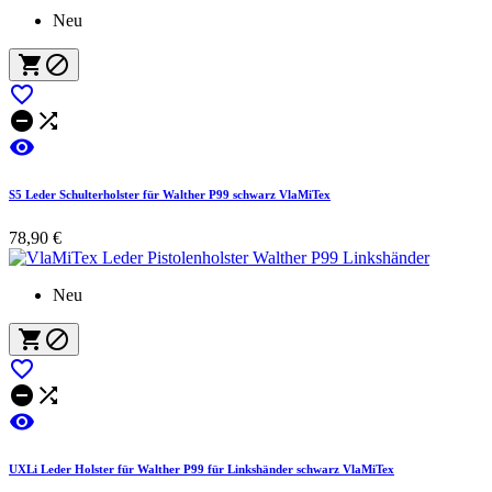
Neu






S5 Leder Schulterholster für Walther P99 schwarz VlaMiTex
78,90 €
Neu






UXLi Leder Holster für Walther P99 für Linkshänder schwarz VlaMiTex