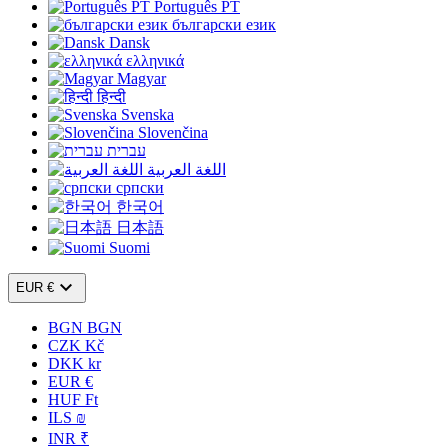
Português PT
български език
Dansk
ελληνικά
Magyar
हिन्दी
Svenska
Slovenčina
עברית
اللغة العربية
српски
한국어
日本語
Suomi

EUR €
BGN BGN
CZK Kč
DKK kr
EUR €
HUF Ft
ILS ₪
INR ₹