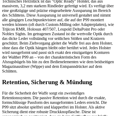
Technisches Herzstück ist das "Optic Ready" Holster, das aus
massivem, 3,2 mm starkem Rindleder gefertigt wird. Es verfügt über
eine großzügige und präzise eingearbeitete Aussparung im Bereich
des Schlittens. Diese Aussparung ist universell gestaltet und nimmt
alle gängigen Leuchtpunktvisiere auf, die auf der P99 montiert
werden können (oft durch Custom-Milling oder Adapterplatten), wie
Trijicon RMR, Holosun 407/507, Leupold DeltaPoint Pro oder
Noblex Sights. Im getragenen Zustand ist die wertvolle Optik durch
das dicke Leder vollständig vor seitlichen Stößen und Kratzern
geschützt. Beim Ziehvorgang gleitet die Waffe frei aus dem Holster,
ohne dass die Optik hängen bleibt oder berührt wird. Jedes Holster
wird nassgeformt und passt sich exakt den einzigartigen Konturen
der Walther P99 an – von der charakteristischen Form des
Abzugsbügels bis hin zu den Bedienelementen wie dem beidseitigen
Magazinauslöser (Wippe) und dem Entspanndrücker auf dem
Schlitten.
Retention, Sicherung & Mündung
Für die Sicherheit der Waffe sorgt ein zweistufiges
Retentionssystem. Die passive Retention wird durch die exakte,
formschlüssige Passform des nassgeformten Leders erreicht. Die
P99 sitzt absolut spielfrei und klapperfrei im Holster. Als aktive
Sicherung dient eine robuste Druckknopflasche. Diese ist