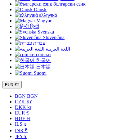
български език
Dansk
ελληνικά
Magyar
हिन्दी
Svenska
Slovenčina
עברית
اللغة العربية
српски
한국어
日本語
Suomi
EUR €

BGN BGN
CZK Kč
DKK kr
EUR €
HUF Ft
ILS ₪
INR ₹
JPY ¥