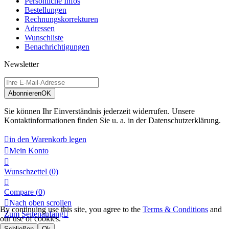
Persönliche Infos
Bestellungen
Rechnungskorrekturen
Adressen
Wunschliste
Benachrichtigungen
Newsletter
Abonnieren
OK
Sie können Ihr Einverständnis jederzeit widerrufen. Unsere
Kontaktinformationen finden Sie u. a. in der Datenschutzerklärung.

in den Warenkorb legen

Mein Konto

Wunschzettel
(0)

Compare (
0
)

Nach oben scrollen
By continuing use this site, you agree to the
Terms & Conditions
and
Zum Seitenanfang

our use of cookies.
Schließen
Ok