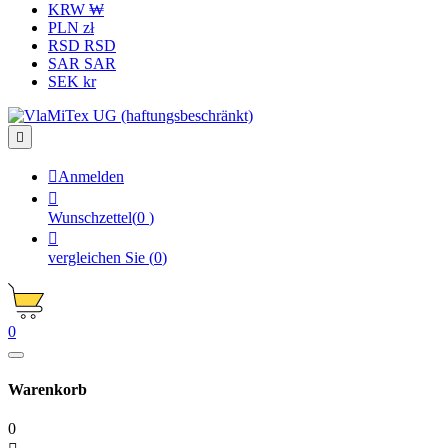
KRW ₩
PLN zł
RSD RSD
SAR SAR
SEK kr


Anmelden

Wunschzettel
(
0
)

vergleichen Sie
(
0
)
0
Warenkorb
0