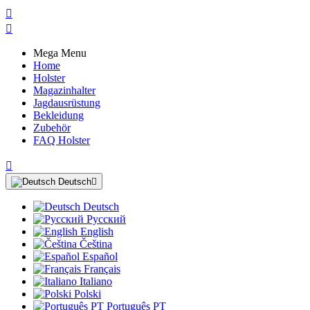


Mega Menu
Home
Holster
Magazinhalter
Jagdausrüstung
Bekleidung
Zubehör
FAQ Holster

Deutsch

Deutsch
Русский
English
Čeština
Español
Français
Italiano
Polski
Português PT