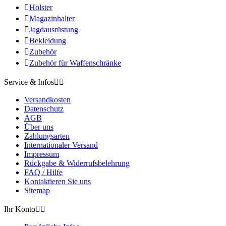

Holster

Magazinhalter

Jagdausrüstung

Bekleidung

Zubehör

Zubehör für Waffenschränke
Service & Infos


Versandkosten
Datenschutz
AGB
Über uns
Zahlungsarten
Internationaler Versand
Impressum
Rückgabe & Widerrufsbelehrung
FAQ / Hilfe
Kontaktieren Sie uns
Sitemap
Ihr Konto

