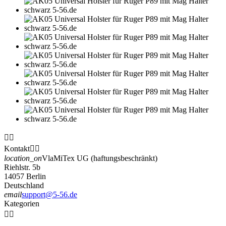


Kontakt


location_on
VlaMiTex UG (haftungsbeschränkt)
Riehlstr. 5b
14057 Berlin
Deutschland
email
support@5-56.de
Kategorien

