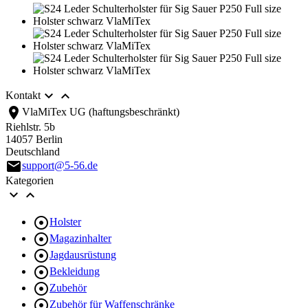


Kontakt
location_on
VlaMiTex UG (haftungsbeschränkt)
Riehlstr. 5b
14057 Berlin
Deutschland
email
support@5-56.de
Kategorien



Holster

Magazinhalter

Jagdausrüstung

Bekleidung

Zubehör

Zubehör für Waffenschränke