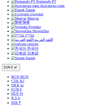
Português PT
български език
Dansk
ελληνικά
Magyar
हिन्दी
Svenska
Slovenčina
עברית
اللغة العربية
српски
한국어
日本語
Suomi

EUR €
BGN BGN
CZK Kč
DKK kr
EUR €
HUF Ft
ILS ₪
INR ₹