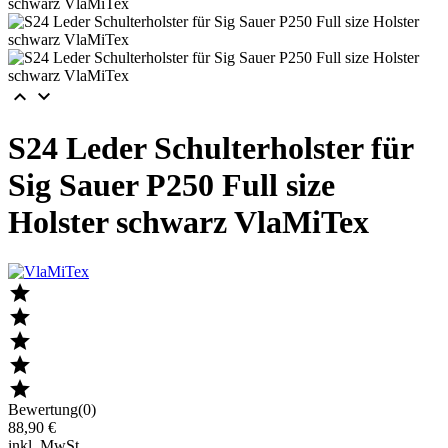


S24 Leder Schulterholster für
Sig Sauer P250 Full size
Holster schwarz VlaMiTex





Bewertung(0)
88,90 €
inkl. MwSt.