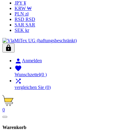
JPY ¥
KRW ₩
PLN zł
RSD RSD
SAR SAR
SEK kr


Anmelden

Wunschzettel
(
0
)

vergleichen Sie
(
0
)
0
Warenkorb