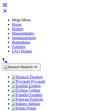


Mega Menu
Home
Holster
Magazinhalter
Jagdausrüstung
Bekleidung
Zubehör
FAQ Holster


Deutsch
Deutsch
Русский
English
Čeština
Español
Français
Italiano
Polski