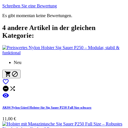
Schreiben Sie eine Bewertung
Es gibt momentan keine Bewertungen.
4 andere Artikel in der gleichen
Kategorie:
Neu






AK04 Nylon Gürel Holster für Sig Sauer P250 Full Size schwarz
11,00 €