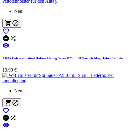
Neu






AK05 Universal Gürel Holster für Sig Sauer P250 Full Size mit Mag Halter 5-56.de
13,90 €
Neu





