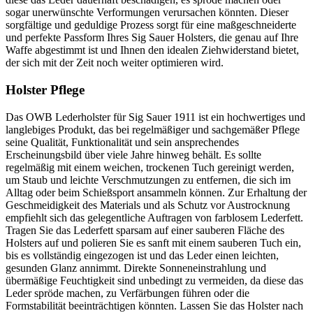
sogar unerwünschte Verformungen verursachen könnten. Dieser
sorgfältige und geduldige Prozess sorgt für eine maßgeschneiderte
und perfekte Passform Ihres Sig Sauer Holsters, die genau auf Ihre
Waffe abgestimmt ist und Ihnen den idealen Ziehwiderstand bietet,
der sich mit der Zeit noch weiter optimieren wird.
Holster Pflege
Das OWB Lederholster für Sig Sauer 1911 ist ein hochwertiges und
langlebiges Produkt, das bei regelmäßiger und sachgemäßer Pflege
seine Qualität, Funktionalität und sein ansprechendes
Erscheinungsbild über viele Jahre hinweg behält. Es sollte
regelmäßig mit einem weichen, trockenen Tuch gereinigt werden,
um Staub und leichte Verschmutzungen zu entfernen, die sich im
Alltag oder beim Schießsport ansammeln können. Zur Erhaltung der
Geschmeidigkeit des Materials und als Schutz vor Austrocknung
empfiehlt sich das gelegentliche Auftragen von farblosem Lederfett.
Tragen Sie das Lederfett sparsam auf einer sauberen Fläche des
Holsters auf und polieren Sie es sanft mit einem sauberen Tuch ein,
bis es vollständig eingezogen ist und das Leder einen leichten,
gesunden Glanz annimmt. Direkte Sonneneinstrahlung und
übermäßige Feuchtigkeit sind unbedingt zu vermeiden, da diese das
Leder spröde machen, zu Verfärbungen führen oder die
Formstabilität beeinträchtigen könnten. Lassen Sie das Holster nach