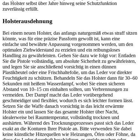
das Holster selbst über Jahre hinweg seine Schutzfunktion
zuverlässig erfüllt.
Holsterausdehnung
Bei einem neuen Holster, das anfangs naturgemäß etwas straff sitzen
könnte, was für eine präzise Passform gewollt ist, kann eine
einfache und bewährte Anpassung vorgenommen werden, um den
optimalen Ziehwiderstand zu erzielen und ein reibungsloses
Handling zu gewährleisten. Gehen Sie dazu wie folgt vor: Entladen
Sie die Pistole vollständig, um absolute Sicherheit zu gewährleisten,
und legen Sie sie anschließend vorsichtig in einen dünnen
Plastikbeutel oder eine Frischhaltefolie, um das Leder vor direkter
Feuchtigkeit zu schützen. Behandeln Sie das Holster dann für 30–60
Sekunden mit heißem Wasserdampf, wobei Sie einen sicheren
Abstand von 10–15 cm einhalten sollten, um Verbrennungen zu
vermeiden. Der Dampf macht das Leder vorübergehend
geschmeidiger und flexibler, wodurch es sich leichter formen lässt.
Setzen Sie die Waffe danach vorsichtig in das leicht erwärmte
Holster ein und lassen Sie das gesamte Holster über Nacht,
idealerweise bei Raumtemperatur, vollständig trocknen und
aushärten. Während des Trocknungsprozesses passt sich das Leder
exakt an die Konturen Ihrer Pistole an. Bitte verwenden Sie dabei
keine künstliche Hitzequellen wie Heizungen, Öfen oder Föhne, da
diese das Leder dauerhaft beschädigen, es spröde machen oder