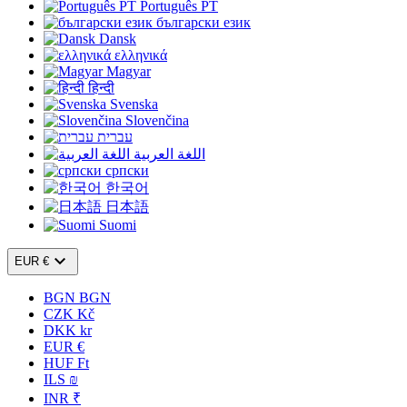
Português PT
български език
Dansk
ελληνικά
Magyar
हिन्दी
Svenska
Slovenčina
עברית
اللغة العربية
српски
한국어
日本語
Suomi

EUR €
BGN BGN
CZK Kč
DKK kr
EUR €
HUF Ft
ILS ₪
INR ₹