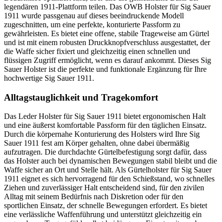
legendären 1911-Plattform teilen. Das OWB Holster für Sig Sauer
1911 wurde passgenau auf dieses beeindruckende Modell
zugeschnitten, um eine perfekte, konturierte Passform zu
gewährleisten. Es bietet eine offene, stabile Trageweise am Gürtel
und ist mit einem robusten Druckknopfverschluss ausgestattet, der
die Waffe sicher fixiert und gleichzeitig einen schnellen und
flüssigen Zugriff ermöglicht, wenn es darauf ankommt. Dieses Sig
Sauer Holster ist die perfekte und funktionale Ergänzung für Ihre
hochwertige Sig Sauer 1911.
Alltagstauglichkeit und Tragekomfort
Das Leder Holster für Sig Sauer 1911 bietet ergonomischen Halt
und eine äußerst komfortable Passform für den täglichen Einsatz.
Durch die körpernahe Konturierung des Holsters wird Ihre Sig
Sauer 1911 fest am Körper gehalten, ohne dabei übermäßig
aufzutragen. Die durchdachte Gürtelbefestigung sorgt dafür, dass
das Holster auch bei dynamischen Bewegungen stabil bleibt und die
Waffe sicher an Ort und Stelle hält. Als Gürtelholster für Sig Sauer
1911 eignet es sich hervorragend für den Schießstand, wo schnelles
Ziehen und zuverlässiger Halt entscheidend sind, für den zivilen
Alltag mit seinem Bedürfnis nach Diskretion oder für den
sportlichen Einsatz, der schnelle Bewegungen erfordert. Es bietet
eine verlässliche Waffenführung und unterstützt gleichzeitig ein