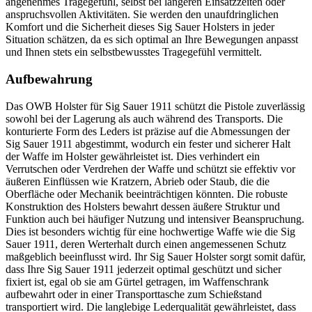
angenehmes Tragegefühl, selbst bei längeren Einsatzzeiten oder
anspruchsvollen Aktivitäten. Sie werden den unaufdringlichen
Komfort und die Sicherheit dieses Sig Sauer Holsters in jeder
Situation schätzen, da es sich optimal an Ihre Bewegungen anpasst
und Ihnen stets ein selbstbewusstes Tragegefühl vermittelt.
Aufbewahrung
Das OWB Holster für Sig Sauer 1911 schützt die Pistole zuverlässig
sowohl bei der Lagerung als auch während des Transports. Die
konturierte Form des Leders ist präzise auf die Abmessungen der
Sig Sauer 1911 abgestimmt, wodurch ein fester und sicherer Halt
der Waffe im Holster gewährleistet ist. Dies verhindert ein
Verrutschen oder Verdrehen der Waffe und schützt sie effektiv vor
äußeren Einflüssen wie Kratzern, Abrieb oder Staub, die die
Oberfläche oder Mechanik beeinträchtigen könnten. Die robuste
Konstruktion des Holsters bewahrt dessen äußere Struktur und
Funktion auch bei häufiger Nutzung und intensiver Beanspruchung.
Dies ist besonders wichtig für eine hochwertige Waffe wie die Sig
Sauer 1911, deren Werterhalt durch einen angemessenen Schutz
maßgeblich beeinflusst wird. Ihr Sig Sauer Holster sorgt somit dafür,
dass Ihre Sig Sauer 1911 jederzeit optimal geschützt und sicher
fixiert ist, egal ob sie am Gürtel getragen, im Waffenschrank
aufbewahrt oder in einer Transporttasche zum Schießstand
transportiert wird. Die langlebige Lederqualität gewährleistet, dass