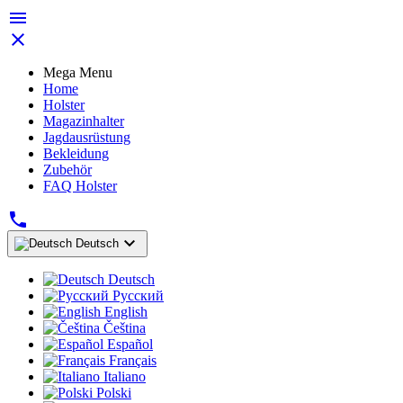


Mega Menu
Home
Holster
Magazinhalter
Jagdausrüstung
Bekleidung
Zubehör
FAQ Holster


Deutsch
Deutsch
Русский
English
Čeština
Español
Français
Italiano
Polski