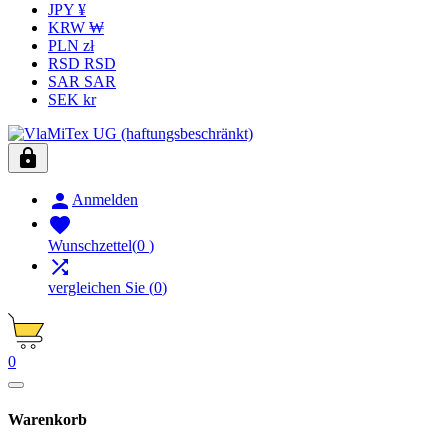
JPY ¥
KRW ₩
PLN zł
RSD RSD
SAR SAR
SEK kr


Anmelden

Wunschzettel
(
0
)

vergleichen Sie
(
0
)
0
Warenkorb