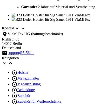
Garantie:
2 Jahre auf Material und Verarbeitung


Kontakt
location_on
VlaMiTex UG (haftungsbeschränkt)
Riehlstr. 5b
14057 Berlin
Deutschland
email
support@5-56.de
Kategorien



Holster

Magazinhalter

Jagdausrüstung

Bekleidung

Zubehör

Zubehör für Waffenschränke