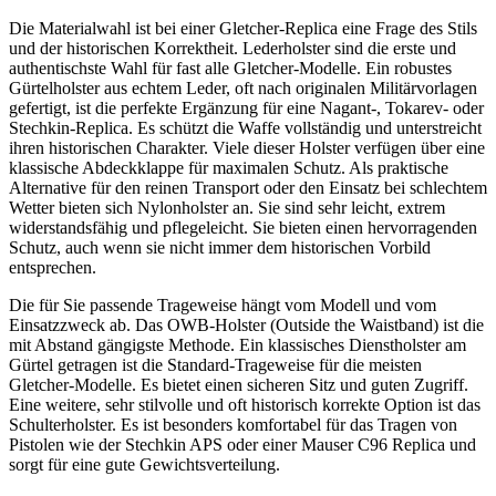
Die Materialwahl ist bei einer Gletcher-Replica eine Frage des Stils
und der historischen Korrektheit. Lederholster sind die erste und
authentischste Wahl für fast alle Gletcher-Modelle. Ein robustes
Gürtelholster aus echtem Leder, oft nach originalen Militärvorlagen
gefertigt, ist die perfekte Ergänzung für eine Nagant-, Tokarev- oder
Stechkin-Replica. Es schützt die Waffe vollständig und unterstreicht
ihren historischen Charakter. Viele dieser Holster verfügen über eine
klassische Abdeckklappe für maximalen Schutz. Als praktische
Alternative für den reinen Transport oder den Einsatz bei schlechtem
Wetter bieten sich Nylonholster an. Sie sind sehr leicht, extrem
widerstandsfähig und pflegeleicht. Sie bieten einen hervorragenden
Schutz, auch wenn sie nicht immer dem historischen Vorbild
entsprechen.
Die für Sie passende Trageweise hängt vom Modell und vom
Einsatzzweck ab. Das OWB-Holster (Outside the Waistband) ist die
mit Abstand gängigste Methode. Ein klassisches Dienstholster am
Gürtel getragen ist die Standard-Trageweise für die meisten
Gletcher-Modelle. Es bietet einen sicheren Sitz und guten Zugriff.
Eine weitere, sehr stilvolle und oft historisch korrekte Option ist das
Schulterholster. Es ist besonders komfortabel für das Tragen von
Pistolen wie der Stechkin APS oder einer Mauser C96 Replica und
sorgt für eine gute Gewichtsverteilung.