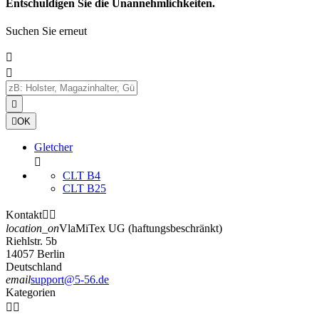
Entschuldigen Sie die Unannehmlichkeiten.
Suchen Sie erneut




OK
Gletcher

CLT B4
CLT B25
Kontakt


location_on
VlaMiTex UG (haftungsbeschränkt)
Riehlstr. 5b
14057 Berlin
Deutschland
email
support@5-56.de
Kategorien

