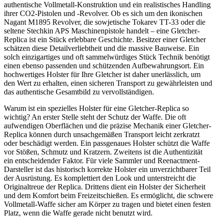
authentische Vollmetall-Konstruktion und ein realistisches Handling
ihrer CO2-Pistolen und -Revolver. Ob es sich um den ikonischen
Nagant M1895 Revolver, die sowjetische Tokarev TT-33 oder die
seltene Stechkin APS Maschinenpistole handelt – eine Gletcher-
Replica ist ein Stück erlebbare Geschichte. Besitzer einer Gletcher
schätzen diese Detailverliebtheit und die massive Bauweise. Ein
solch einzigartiges und oft sammelwürdiges Stück Technik benötigt
einen ebenso passenden und schützenden Aufbewahrungsort. Ein
hochwertiges Holster für Ihre Gletcher ist daher unerlässlich, um
den Wert zu erhalten, einen sicheren Transport zu gewährleisten und
das authentische Gesamtbild zu vervollständigen.
Warum ist ein spezielles Holster für eine Gletcher-Replica so
wichtig? An erster Stelle steht der Schutz der Waffe. Die oft
aufwendigen Oberflächen und die präzise Mechanik einer Gletcher-
Replica können durch unsachgemäßen Transport leicht zerkratzt
oder beschädigt werden. Ein passgenaues Holster schützt die Waffe
vor Stößen, Schmutz und Kratzern. Zweitens ist die Authentizität
ein entscheidender Faktor. Für viele Sammler und Reenactment-
Darsteller ist das historisch korrekte Holster ein unverzichtbarer Teil
der Ausrüstung. Es komplettiert den Look und unterstreicht die
Originaltreue der Replica. Drittens dient ein Holster der Sicherheit
und dem Komfort beim Freizeitschießen. Es ermöglicht, die schwere
Vollmetall-Waffe sicher am Körper zu tragen und bietet einen festen
Platz, wenn die Waffe gerade nicht benutzt wird.