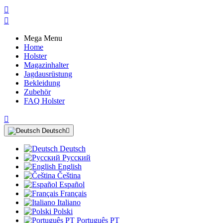


Mega Menu
Home
Holster
Magazinhalter
Jagdausrüstung
Bekleidung
Zubehör
FAQ Holster

Deutsch

Deutsch
Русский
English
Čeština
Español
Français
Italiano
Polski
Português PT