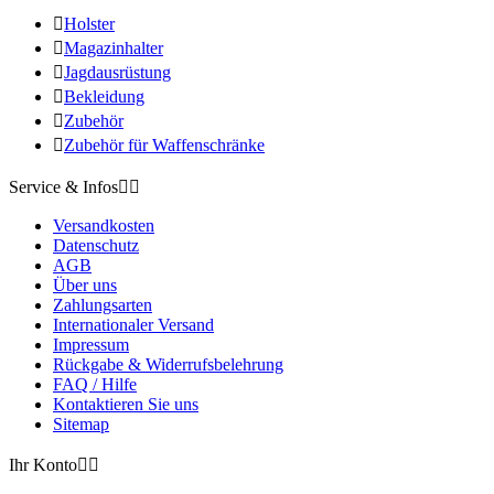

Holster

Magazinhalter

Jagdausrüstung

Bekleidung

Zubehör

Zubehör für Waffenschränke
Service & Infos


Versandkosten
Datenschutz
AGB
Über uns
Zahlungsarten
Internationaler Versand
Impressum
Rückgabe & Widerrufsbelehrung
FAQ / Hilfe
Kontaktieren Sie uns
Sitemap
Ihr Konto

