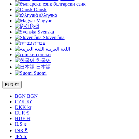
български език
Dansk
ελληνικά
Magyar
हिन्दी
Svenska
Slovenčina
עברית
اللغة العربية
српски
한국어
日本語
Suomi
EUR €

BGN BGN
CZK Kč
DKK kr
EUR €
HUF Ft
ILS ₪
INR ₹
JPY ¥