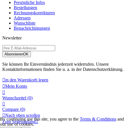
Persönliche Infos
Bestellungen
Rechnungskorrekturen
Adressen
Wunschliste
Benachrichtigungen
Newsletter
Abonnieren
OK
Sie können Ihr Einverständnis jederzeit widerrufen. Unsere
Kontaktinformationen finden Sie u. a. in der Datenschutzerklärung.

in den Warenkorb legen

Mein Konto

Wunschzettel
(0)

Compare (
0
)

Nach oben scrollen
By continuing use this site, you agree to the
Terms & Conditions
and
Zum Seitenanfang

our use of cookies.