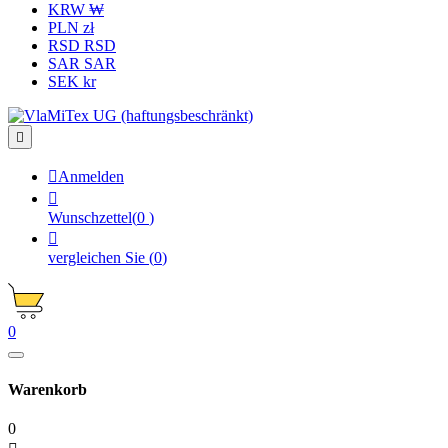
KRW ₩
PLN zł
RSD RSD
SAR SAR
SEK kr


Anmelden

Wunschzettel
(
0
)

vergleichen Sie
(
0
)
0
Warenkorb
0