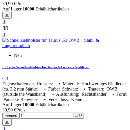
39,90 €
Preis
Auf Lager
10000
Erhältlichartikelen






Neu
U5 Leder Schnellziehholster für Taurus G3 schwarz VlaMiTex
G3
Eigenschaften des Holsters: • Material: Hochwertiges Rindleder
(ca. 3,2 mm Stärke) • Farbe: Schwarz • Trageart: OWB
(Outside the Waistband) • Ausführung: Rechtshänder • Form:
Pancake-Bauweise • Verschluss: Keine ...
Auf Lager
10000
Erhältlichartikelen
39,90 €
Preis
remove
add


