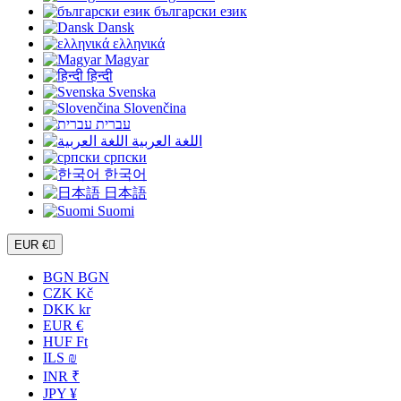
български език
Dansk
ελληνικά
Magyar
हिन्दी
Svenska
Slovenčina
עברית
اللغة العربية
српски
한국어
日本語
Suomi
EUR €

BGN BGN
CZK Kč
DKK kr
EUR €
HUF Ft
ILS ₪
INR ₹
JPY ¥