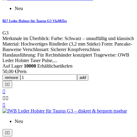
Neu
B27 Leder Holster für Taurus G3 VlaMiTex
G3
Merkmale im Überblick: Farbe: Schwarz – unauffällig und klassisch
Material: Hochwertiges Rindleder (3,2 mm Stärke) Form: Pancake-
Bauweise Verschlussart: Sicherer Knopfverschluss
Handausführung: Für Rechtshänder konzipiert Trageweise: OWB
Leder Holster Taser Pulse,...
Auf Lager
10000
Erhältlichartikelen
50,00 €
Preis
remove
add






Neu

