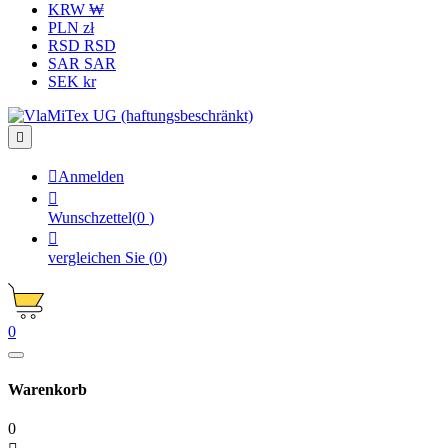
KRW ₩
PLN zł
RSD RSD
SAR SAR
SEK kr


Anmelden

Wunschzettel
(
0
)

vergleichen Sie
(
0
)
0
Warenkorb
0