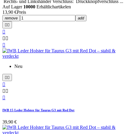
Rechts- und Linkshänder Verschluss: Druckknopfverschluss ...
Auf Lager
10000
Erhältlichartikelen
13,90 €
Preis
remove
add






Neu






IWB 15 Leder Holster für Taurus G3 mit Red Dot
39,90 €