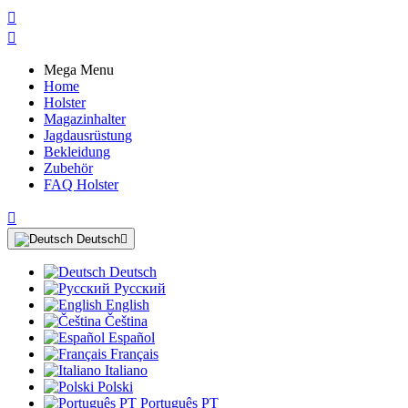


Mega Menu
Home
Holster
Magazinhalter
Jagdausrüstung
Bekleidung
Zubehör
FAQ Holster

Deutsch

Deutsch
Русский
English
Čeština
Español
Français
Italiano
Polski
Português PT