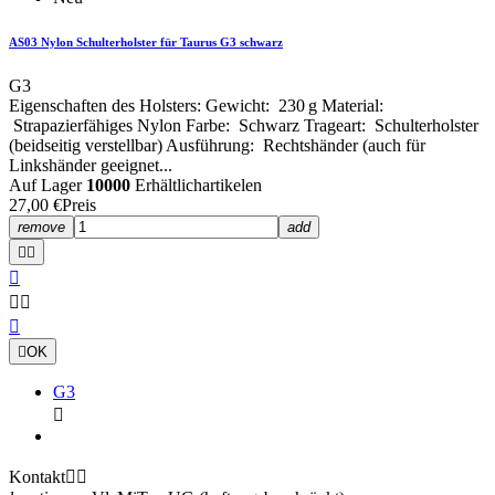
AS03 Nylon Schulterholster für Taurus G3 schwarz
G3
Eigenschaften des Holsters: Gewicht: 230 g Material:
Strapazierfähiges Nylon Farbe: Schwarz Trageart: Schulterholster
(beidseitig verstellbar) Ausführung: Rechtshänder (auch für
Linkshänder geeignet...
Auf Lager
10000
Erhältlichartikelen
27,00 €
Preis
remove
add







OK
G3

Kontakt

