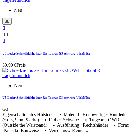
Neu






U5 Leder Schnellziehholster für Taurus G3 schwarz VlaMiTex
39,90 €
Preis
Neu
U5 Leder Schnellziehholster für Taurus G3 schwarz VlaMiTex
G3
Eigenschaften des Holsters: • Material: Hochwertiges Rindleder
(ca. 3,2 mm Stärke) • Farbe: Schwarz • Trageart: OWB
(Outside the Waistband) • Ausführung: Rechtshänder • Form:
Pancake-Bauweise • Verschluss: Keine ...