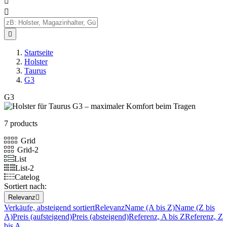



Startseite
Holster
Taurus
G3
G3
7 products
Grid
Grid-2
List
List-2
Catelog
Sortiert nach:
Relevanz

Verkäufe, absteigend sortiert
Relevanz
Name (A bis Z)
Name (Z bis
A)
Preis (aufsteigend)
Preis (absteigend)
Referenz, A bis Z
Referenz, Z
bis A