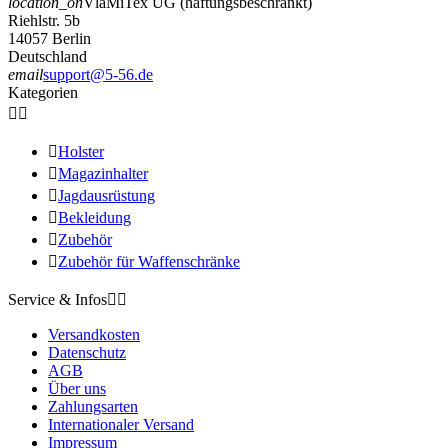
location_on
VlaMiTex UG (haftungsbeschränkt)
Riehlstr. 5b
14057 Berlin
Deutschland
email
support@5-56.de
Kategorien



Holster

Magazinhalter

Jagdausrüstung

Bekleidung

Zubehör

Zubehör für Waffenschränke
Service & Infos


Versandkosten
Datenschutz
AGB
Über uns
Zahlungsarten
Internationaler Versand
Impressum