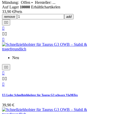
Mündung: Offen • Hersteller: ...
Auf Lager
10000
Erhältlichartikelen
33,90 €
Preis
remove
add






Neu






U5 Leder Schnellziehholster für Taurus G3 schwarz VlaMiTex
39,90 €