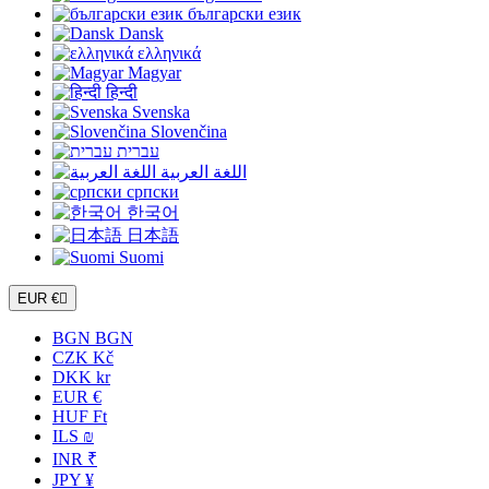
български език
Dansk
ελληνικά
Magyar
हिन्दी
Svenska
Slovenčina
עברית
اللغة العربية
српски
한국어
日本語
Suomi
EUR €

BGN BGN
CZK Kč
DKK kr
EUR €
HUF Ft
ILS ₪
INR ₹
JPY ¥