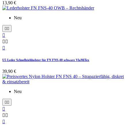
13,90 €
Neu






U5 Leder Schnellziehholster für FN FNS-40 schwarz VlaMiTex
39,90 €
Neu





