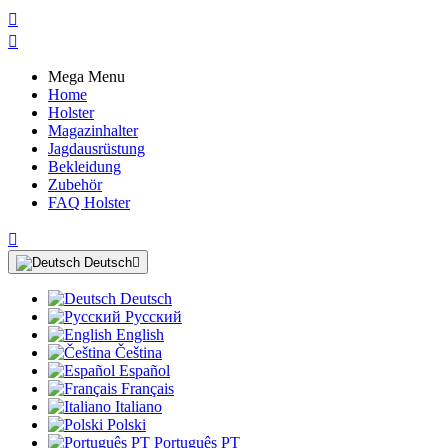


Mega Menu
Home
Holster
Magazinhalter
Jagdausrüstung
Bekleidung
Zubehör
FAQ Holster

Deutsch

Deutsch
Русский
English
Čeština
Español
Français
Italiano
Polski
Português PT