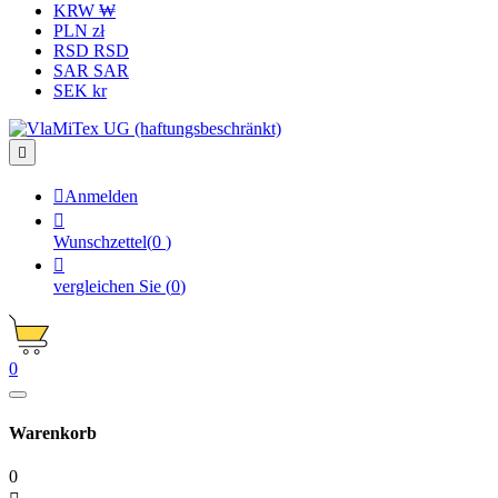
KRW ₩
PLN zł
RSD RSD
SAR SAR
SEK kr


Anmelden

Wunschzettel
(
0
)

vergleichen Sie
(
0
)
0
Warenkorb
0