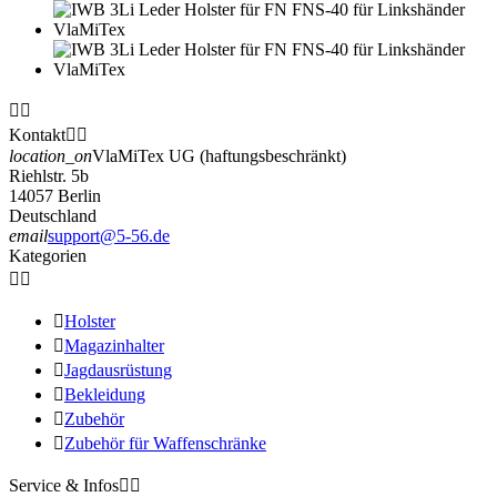


Kontakt


location_on
VlaMiTex UG (haftungsbeschränkt)
Riehlstr. 5b
14057 Berlin
Deutschland
email
support@5-56.de
Kategorien



Holster

Magazinhalter

Jagdausrüstung

Bekleidung

Zubehör

Zubehör für Waffenschränke
Service & Infos

