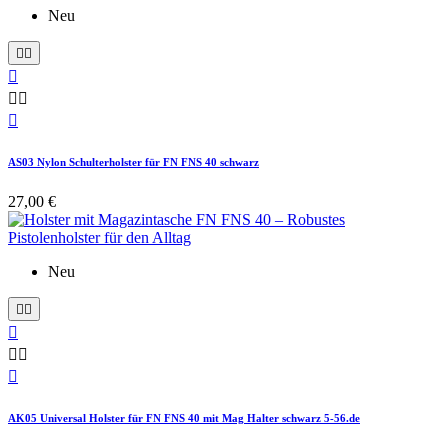
Neu






AS03 Nylon Schulterholster für FN FNS 40 schwarz
27,00 €
Neu






AK05 Universal Holster für FN FNS 40 mit Mag Halter schwarz 5-56.de