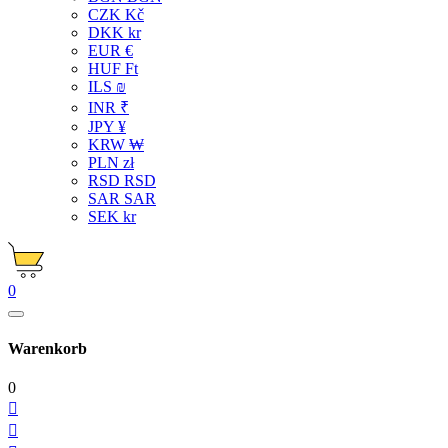
CZK Kč
DKK kr
EUR €
HUF Ft
ILS ₪
INR ₹
JPY ¥
KRW ₩
PLN zł
RSD RSD
SAR SAR
SEK kr
0
Warenkorb
0

