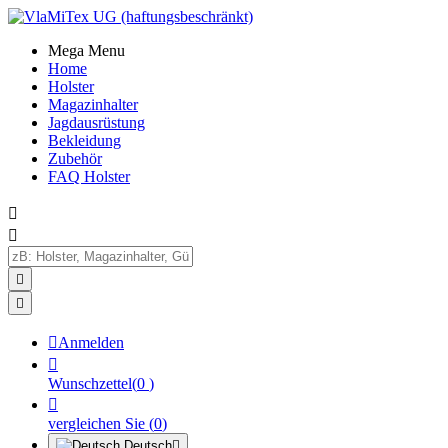
Mega Menu
Home
Holster
Magazinhalter
Jagdausrüstung
Bekleidung
Zubehör
FAQ Holster





Anmelden

Wunschzettel
(
0
)

vergleichen Sie
(
0
)
Deutsch
