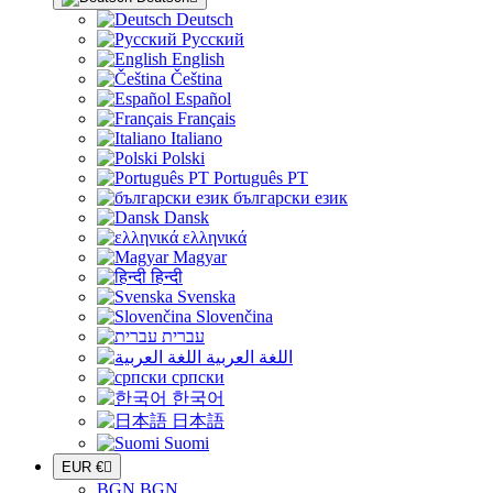
Deutsch
Русский
English
Čeština
Español
Français
Italiano
Polski
Português PT
български език
Dansk
ελληνικά
Magyar
हिन्दी
Svenska
Slovenčina
עברית
اللغة العربية
српски
한국어
日本語
Suomi
EUR €

BGN BGN