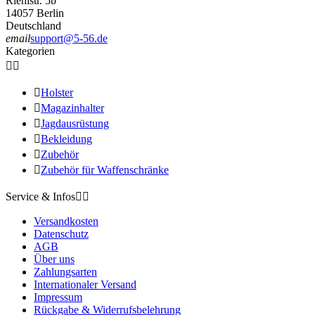
Riehlstr. 5b
14057 Berlin
Deutschland
email
support@5-56.de
Kategorien



Holster

Magazinhalter

Jagdausrüstung

Bekleidung

Zubehör

Zubehör für Waffenschränke
Service & Infos


Versandkosten
Datenschutz
AGB
Über uns
Zahlungsarten
Internationaler Versand
Impressum
Rückgabe & Widerrufsbelehrung