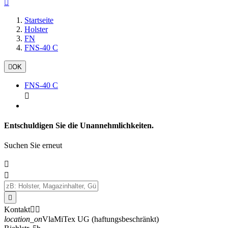

Startseite
Holster
FN
FNS-40 C

OK
FNS-40 C

Entschuldigen Sie die Unannehmlichkeiten.
Suchen Sie erneut



Kontakt


location_on
VlaMiTex UG (haftungsbeschränkt)