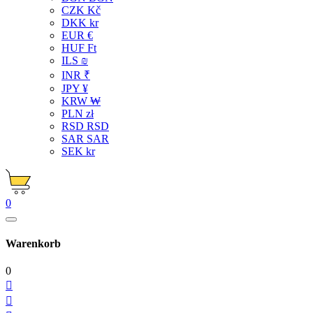
CZK Kč
DKK kr
EUR €
HUF Ft
ILS ₪
INR ₹
JPY ¥
KRW ₩
PLN zł
RSD RSD
SAR SAR
SEK kr
0
Warenkorb
0

