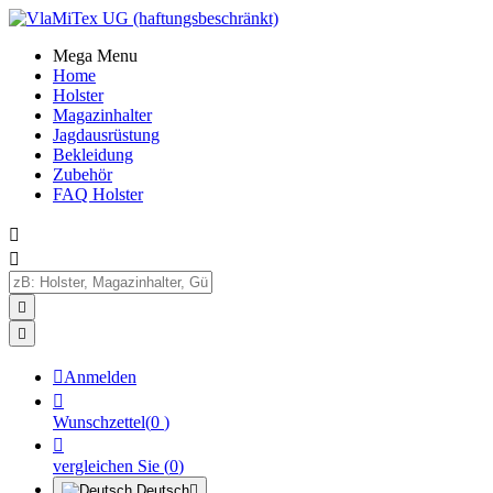
Mega Menu
Home
Holster
Magazinhalter
Jagdausrüstung
Bekleidung
Zubehör
FAQ Holster





Anmelden

Wunschzettel
(
0
)

vergleichen Sie
(
0
)
Deutsch
