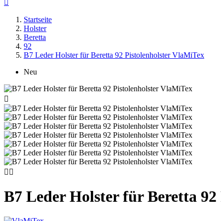

Startseite
Holster
Beretta
92
B7 Leder Holster für Beretta 92 Pistolenholster VlaMiTex
Neu



B7 Leder Holster für Beretta 92