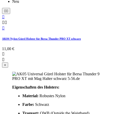
Neu






AK04 Nylon Gürel Holster für Bersa Thunder PRO XT schwarz
11,00 €


×
Eigenschaften des Holsters:
Material:
Robustes Nylon
Farbe:
Schwarz
Trageart:
OWB (Outside the Waistband)