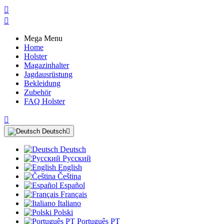


Mega Menu
Home
Holster
Magazinhalter
Jagdausrüstung
Bekleidung
Zubehör
FAQ Holster

Deutsch

Deutsch
Русский
English
Čeština
Español
Français
Italiano
Polski
Português PT