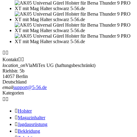


Kontakt


location_on
VlaMiTex UG (haftungsbeschränkt)
Riehlstr. 5b
14057 Berlin
Deutschland
email
support@5-56.de
Kategorien



Holster

Magazinhalter

Jagdausrüstung

Bekleidung