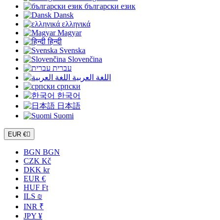
български език
Dansk
ελληνικά
Magyar
हिन्दी
Svenska
Slovenčina
עברית
اللغة العربية
српски
한국어
日本語
Suomi
EUR €

BGN BGN
CZK Kč
DKK kr
EUR €
HUF Ft
ILS ₪
INR ₹
JPY ¥