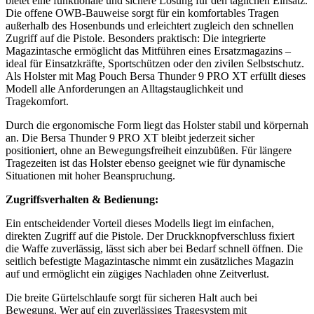
bietet eine funktionale und sichere Lösung für den täglichen Einsatz.
Die offene OWB-Bauweise sorgt für ein komfortables Tragen
außerhalb des Hosenbunds und erleichtert zugleich den schnellen
Zugriff auf die Pistole. Besonders praktisch: Die integrierte
Magazintasche ermöglicht das Mitführen eines Ersatzmagazins –
ideal für Einsatzkräfte, Sportschützen oder den zivilen Selbstschutz.
Als Holster mit Mag Pouch Bersa Thunder 9 PRO XT erfüllt dieses
Modell alle Anforderungen an Alltagstauglichkeit und
Tragekomfort.
Durch die ergonomische Form liegt das Holster stabil und körpernah
an. Die Bersa Thunder 9 PRO XT bleibt jederzeit sicher
positioniert, ohne an Bewegungsfreiheit einzubüßen. Für längere
Tragezeiten ist das Holster ebenso geeignet wie für dynamische
Situationen mit hoher Beanspruchung.
Zugriffsverhalten & Bedienung:
Ein entscheidender Vorteil dieses Modells liegt im einfachen,
direkten Zugriff auf die Pistole. Der Druckknopfverschluss fixiert
die Waffe zuverlässig, lässt sich aber bei Bedarf schnell öffnen. Die
seitlich befestigte Magazintasche nimmt ein zusätzliches Magazin
auf und ermöglicht ein zügiges Nachladen ohne Zeitverlust.
Die breite Gürtelschlaufe sorgt für sicheren Halt auch bei
Bewegung. Wer auf ein zuverlässiges Tragesystem mit