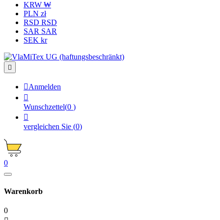
KRW ₩
PLN zł
RSD RSD
SAR SAR
SEK kr


Anmelden

Wunschzettel
(
0
)

vergleichen Sie
(
0
)
0
Warenkorb
0