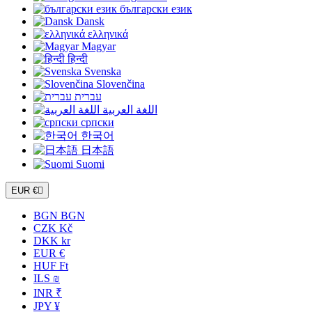
български език
Dansk
ελληνικά
Magyar
हिन्दी
Svenska
Slovenčina
עברית
اللغة العربية
српски
한국어
日本語
Suomi
EUR €

BGN BGN
CZK Kč
DKK kr
EUR €
HUF Ft
ILS ₪
INR ₹
JPY ¥