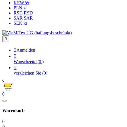
KRW ₩
PLN zł
RSD RSD
SAR SAR
SEK kr


Anmelden

Wunschzettel
(
0
)

vergleichen Sie
(
0
)
0
Warenkorb
0