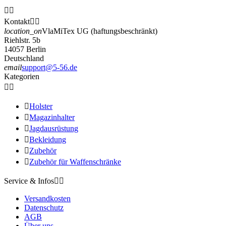


Kontakt


location_on
VlaMiTex UG (haftungsbeschränkt)
Riehlstr. 5b
14057 Berlin
Deutschland
email
support@5-56.de
Kategorien



Holster

Magazinhalter

Jagdausrüstung

Bekleidung

Zubehör

Zubehör für Waffenschränke
Service & Infos


Versandkosten
Datenschutz
AGB
Über uns