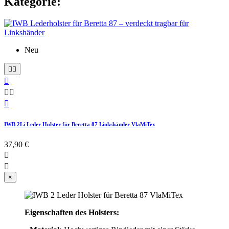
Kategorie:
Neu






IWB 2Li Leder Holster für Beretta 87 Linkshänder VlaMiTex
37,90 €


×
Eigenschaften des Holsters: