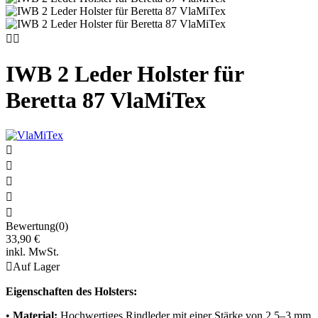


IWB 2 Leder Holster für
Beretta 87 VlaMiTex





Bewertung(0)
33,90 €
inkl. MwSt.

Auf Lager
Eigenschaften des Holsters:
•
Material:
Hochwertiges Rindleder mit einer Stärke von 2,5–3 mm