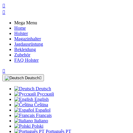


Mega Menu
Home
Holster
Magazinhalter
Jagdausrüstung
Bekleidung
Zubehör
FAQ Holster

Deutsch

Deutsch
Русский
English
Čeština
Español
Français
Italiano
Polski
Português PT