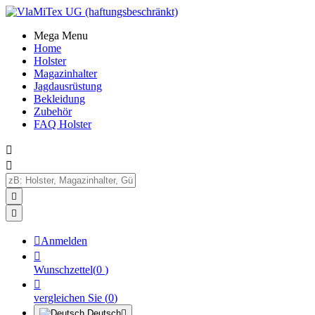
Mega Menu
Home
Holster
Magazinhalter
Jagdausrüstung
Bekleidung
Zubehör
FAQ Holster





Anmelden

Wunschzettel
(
0
)

vergleichen Sie
(
0
)
Deutsch
