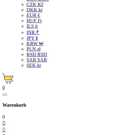
CZK Kč
DKK kr
EUR €
HUF Ft
ILS ₪
INR ₹
JPY ¥
KRW ₩
PLN zł
RSD RSD
SAR SAR
SEK kr
0
Warenkorb
0

