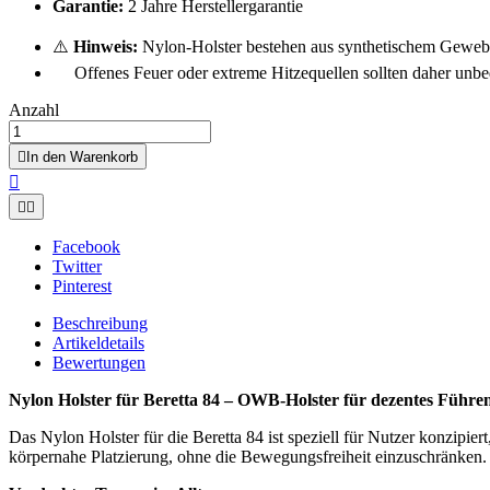
Garantie:
2 Jahre Herstellergarantie
⚠️
Hinweis:
Nylon-Holster bestehen aus synthetischem Gewebe,
Offenes Feuer oder extreme Hitzequellen sollten daher unbe
Anzahl

In den Warenkorb



Facebook
Twitter
Pinterest
Beschreibung
Artikeldetails
Bewertungen
Nylon Holster für Beretta 84 – OWB-Holster für dezentes Führen
Das Nylon Holster für die Beretta 84 ist speziell für Nutzer konzipie
körpernahe Platzierung, ohne die Bewegungsfreiheit einzuschränken. 