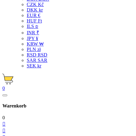
CZK Kč
DKK kr
EUR €
HUF Ft
ILS ₪
INR ₹
JPY ¥
KRW ₩
PLN zł
RSD RSD
SAR SAR
SEK kr
0
Warenkorb
0

