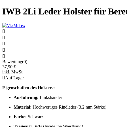
IWB 2Li Leder Holster für Ber





Bewertung(0)
37,90 €
inkl. MwSt.

Auf Lager
Eigenschaften des Holsters:
Ausführung:
Linkshänder
Material:
Hochwertiges Rindleder (3,2 mm Stärke)
Farbe:
Schwarz
Trageart:
IWB (Inside the Waistband)