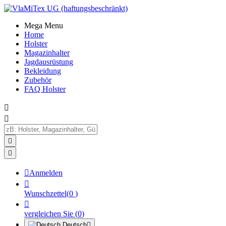
Mega Menu
Home
Holster
Magazinhalter
Jagdausrüstung
Bekleidung
Zubehör
FAQ Holster





Anmelden

Wunschzettel
(
0
)

vergleichen Sie
(
0
)
Deutsch
