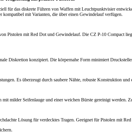
l für das diskrete Führen von Waffen mit Leuchtpunktvisier entwickel
r kompatibel mit Varianten, die über einen Gewindelauf verfügen.
on Pistolen mit Red Dot und Gewindelauf. Die CZ P-10 Compact liegt 
 Diskretion konzipiert. Die körpernahe Form minimiert Druckstellen un
lastungen. Es überzeugt durch saubere Nähte, robuste Konstruktion und 
kann mit milder Seifenlauge und einer weichen Bürste gereinigt werden.
hdachte Lösung für verdecktes Tragen. Geeignet für Pistolen mit Red 
ichern.