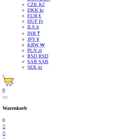
CZK Kč
DKK kr
EUR €
HUF Ft
ILS ₪
INR ₹
JPY ¥
KRW ₩
PLN zł
RSD RSD
SAR SAR
SEK kr
0
Warenkorb
0

