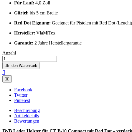
Für Lauf:
4,0 Zoll
Gürtel:
bis 5 cm Breite
Red Dot Eignung:
Geeignet für Pistolen mit Red Dot (Leuchtp
Hersteller:
VlaMiTex
Garantie:
2 Jahre Herstellergarantie
Anzahl

In den Warenkorb



Facebook
Twitter
Pinterest
Beschreibung
Artikeldetails
Bewertungen
IWB Leder Holster für CZ P-10 Compact mit Red Dot – verdeckt