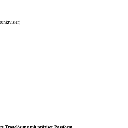
unktvisier)
e Tragelösung mit präziser Passform