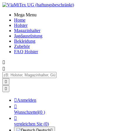
Mega Menu
Home
Holster
Magazinhalter
Jagdausrüstung
Bekleidung
Zubehör
FAQ Holster





Anmelden

Wunschzettel
(
0
)

vergleichen Sie
(
0
)
Deutsch
