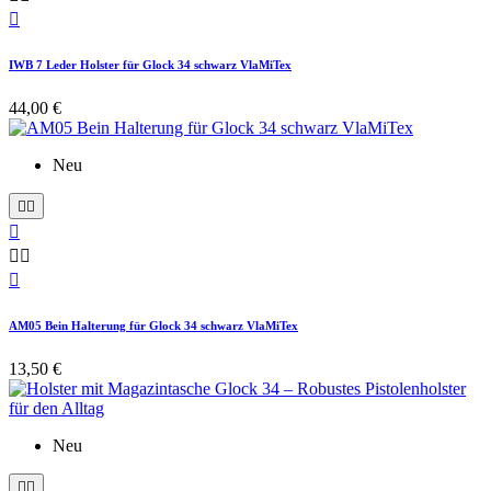

IWB 7 Leder Holster für Glock 34 schwarz VlaMiTex
44,00 €
Neu






AM05 Bein Halterung für Glock 34 schwarz VlaMiTex
13,50 €
Neu

