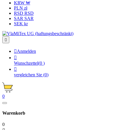
KRW ₩
PLN zł
RSD RSD
SAR SAR
SEK kr


Anmelden

Wunschzettel
(
0
)

vergleichen Sie
(
0
)
0
Warenkorb
0