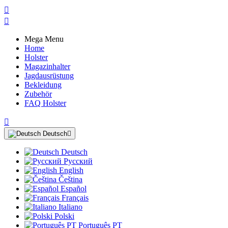


Mega Menu
Home
Holster
Magazinhalter
Jagdausrüstung
Bekleidung
Zubehör
FAQ Holster

Deutsch

Deutsch
Русский
English
Čeština
Español
Français
Italiano
Polski
Português PT