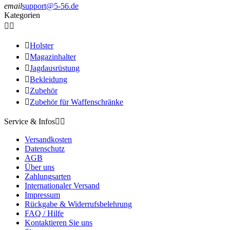
email
support@5-56.de
Kategorien



Holster

Magazinhalter

Jagdausrüstung

Bekleidung

Zubehör

Zubehör für Waffenschränke
Service & Infos


Versandkosten
Datenschutz
AGB
Über uns
Zahlungsarten
Internationaler Versand
Impressum
Rückgabe & Widerrufsbelehrung
FAQ / Hilfe
Kontaktieren Sie uns