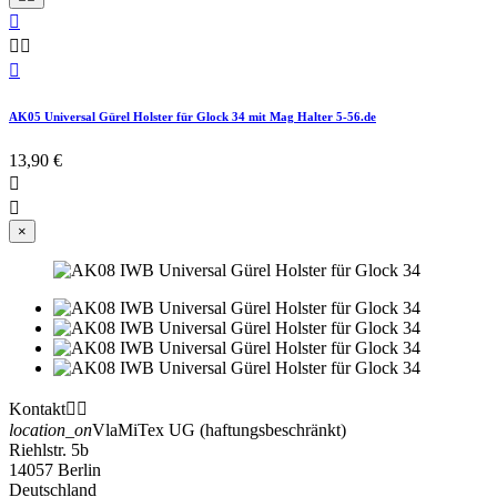




AK05 Universal Gürel Holster für Glock 34 mit Mag Halter 5-56.de
13,90 €


×
Kontakt


location_on
VlaMiTex UG (haftungsbeschränkt)
Riehlstr. 5b
14057 Berlin
Deutschland