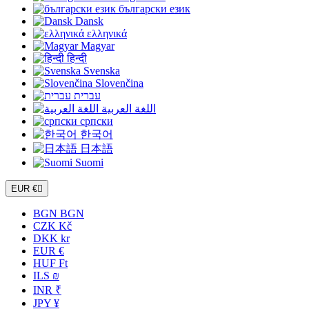
български език
Dansk
ελληνικά
Magyar
हिन्दी
Svenska
Slovenčina
עברית
اللغة العربية
српски
한국어
日本語
Suomi
EUR €

BGN BGN
CZK Kč
DKK kr
EUR €
HUF Ft
ILS ₪
INR ₹
JPY ¥