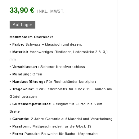
33,90 €
INKL. MWST.
Auf Lager
Merkmale im Überblick:
•
Farbe:
Schwarz – klassisch und dezent
•
Material:
Hochwertiges Rindleder, Lederstärke 2,8–3,1
mm
•
Verschlussart:
Sicherer Knopfverschluss
•
Mündung:
Offen
•
Handausführung:
Für Rechtshänder konzipiert
•
Trageweise:
OWB Lederholster für Glock 19 – außen am
Gürtel getragen
•
Gürtelkompatibilität:
Geeignet für Gürtel bis 5 cm
Breite
•
Garantie:
2 Jahre Garantie auf Material und Verarbeitung
•
Passform:
Maßgeschneidert für die Glock 19
•
Form:
Pancake-Bauweise für flache, körpernahe