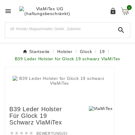
0



Startseite
Holster
Glock
19
B39 Leder Holster für Glock 19 schwarz VlaMiTex
B39 Leder Holster
Für Glock 19
Schwarz VlaMiTex





BEWERTUNG(0)